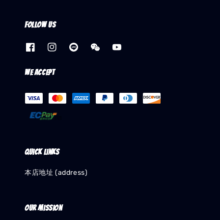
Follow us
We accept
Quick links
本店地址 (address)
Our mission