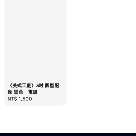
《美式工廠》3吋 圓型冠
座 黑色 電鍍
Regular
NT$ 1,500
price