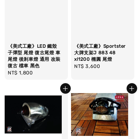
《美式工廠》LED 鐵殼
《美式工廠》Sportster
子彈型 尾燈 復古尾燈 車
大牌支架J 883 48
尾燈 後剎車燈 通用 改裝
xl1200 橢圓 尾燈
復古 檔車 黑色
Regular
NT$ 3,600
Regular
NT$ 1,800
price
price