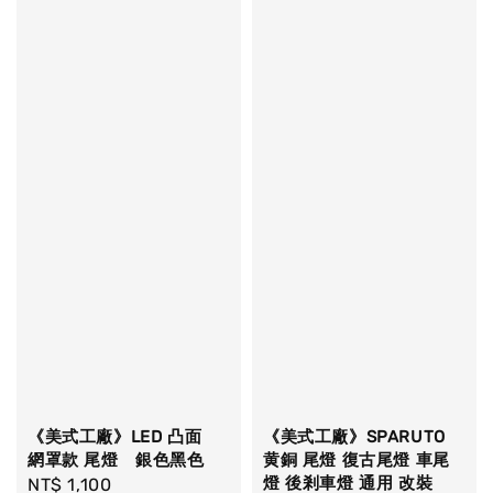
《美式工廠》LED 凸面
《美式工廠》SPARUTO
網罩款 尾燈 銀色黑色
黄銅 尾燈 復古尾燈 車尾
燈 後剎車燈 通用 改裝
Regular
NT$ 1,100