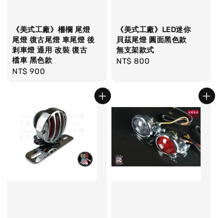
《美式工廠》柵欄 尾燈
《美式工廠》LED迷你
尾燈 復古尾燈 車尾燈 後
貝茲尾燈 圓面黑色款
剎車燈 通用 改裝 復古
無支架款式
檔車 黑色款
Regular
NT$ 800
Regular
NT$ 900
price
price