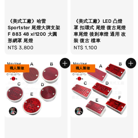
《美式工廠》哈雷
《美式工廠》LED 凸燈
Sportster 尾燈大牌支架
罩 扣環式 尾燈 復古尾燈
F 883 48 xl1200 大圓
車尾燈 後剎車燈 通用 改
形網罩 尾燈
裝 復古 檔車
Regular
NT$ 3,800
Regular
NT$ 1,100
price
price
職人製做
職人製做