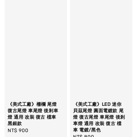
《美式工廠》柵欄 尾燈
《美式工廠》LED 迷你
復古尾燈 車尾燈 後剎車
貝茲尾燈 圓面電鍍款 尾
燈 通用 改裝 復古 檔車
燈 復古尾燈 車尾燈 後剎
黑銀款
車燈 通用 改裝 復古 檔
車 電鍍/黑色
Regular
NT$ 900
Regular
NT$ 800