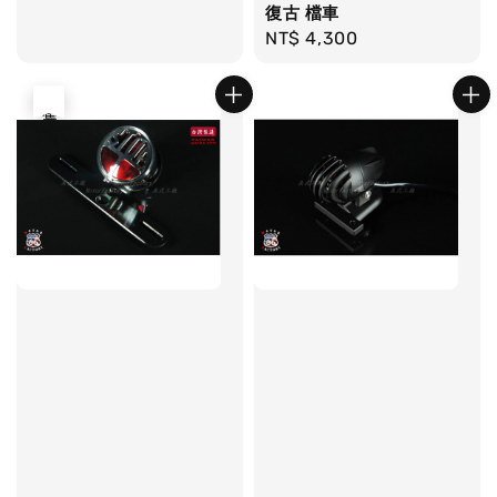
復古 檔車
price
Regular
NT$ 4,300
price
售完