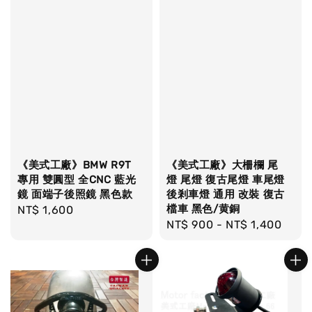
《美式工廠》BMW R9T
《美式工廠》大柵欄 尾
專用 雙圓型 全CNC 藍光
燈 尾燈 復古尾燈 車尾燈
鏡 面端子後照鏡 黑色款
後剎車燈 通用 改裝 復古
檔車 黑色/黄銅
Regular
NT$ 1,600
Regular
NT$ 900
-
NT$ 1,400
price
price