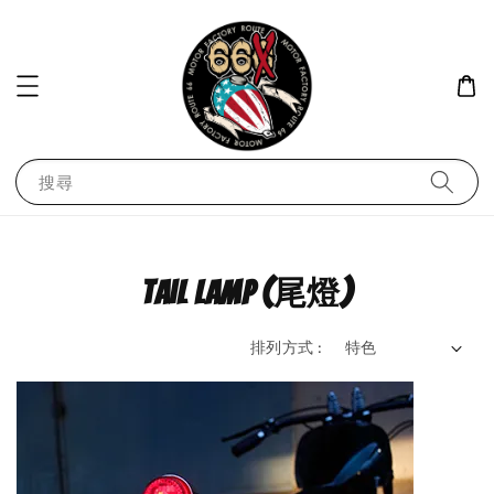
21 People
are viewing
《美式工廠》美國 COOKMAN / Semiwide 半寬版 Navy 海軍藍
搜尋
tail lamp (尾燈)
排列方式 :