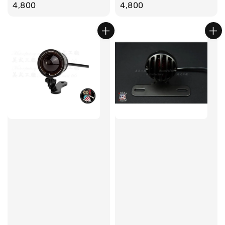
price
4,800
price
4,800