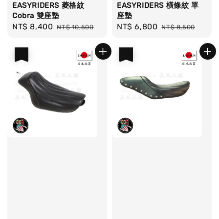
EASYRIDERS 菱格紋
EASYRIDERS 橫條紋 單
Cobra 雙座墊
座墊
Sale
NT$ 8,400
Regular
Sale
NT$ 6,800
Regular
NT$ 10,500
NT$ 8,500
price
price
price
price
優惠
優惠