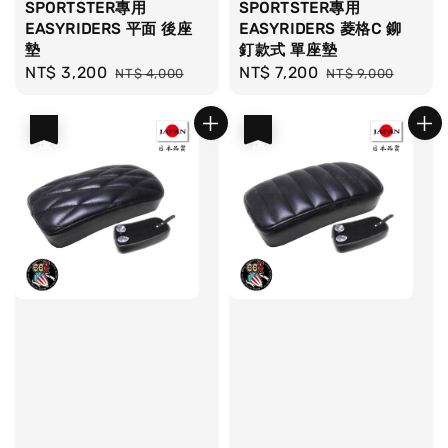
SPORTSTER專用
SPORTSTER專用
EASYRIDERS 平面 後座
EASYRIDERS 菱格C 鉚
墊
釘款式 單座墊
Sale
NT$ 3,200
Regular
Sale
NT$ 7,200
Regular
NT$ 4,000
NT$ 9,000
price
price
price
price
優惠
優惠