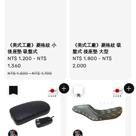
《美式工廠》菱格紋 小
《美式工廠》菱格紋 吸
後座墊 吸盤式
盤式 後座墊 大型
Sale
NT$ 1,200
-
NT$
Regular
NT$ 1,800
-
NT$
price
1,360
price
2,000
Regular
NT$ 1,500
-
NT$ 1,700
price
優惠
優惠
售完