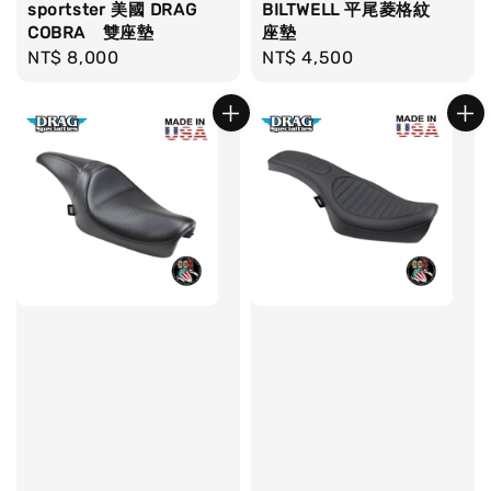
sportster 美國 DRAG
BILTWELL 平尾菱格紋
COBRA 雙座墊
座墊
Regular
NT$ 8,000
Regular
NT$ 4,500
price
price