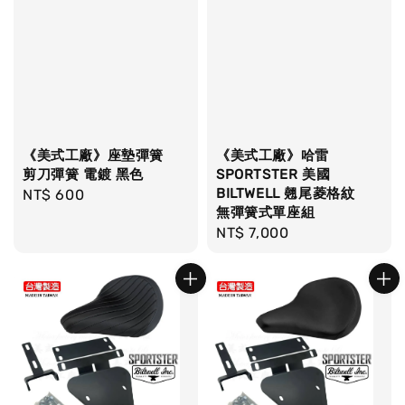
《美式工廠》座墊彈簧
《美式工廠》哈雷
剪刀彈簧 電鍍 黑色
SPORTSTER 美國
BILTWELL 翹尾菱格紋
Regular
NT$ 600
無彈簧式單座組
price
Regular
NT$ 7,000
price