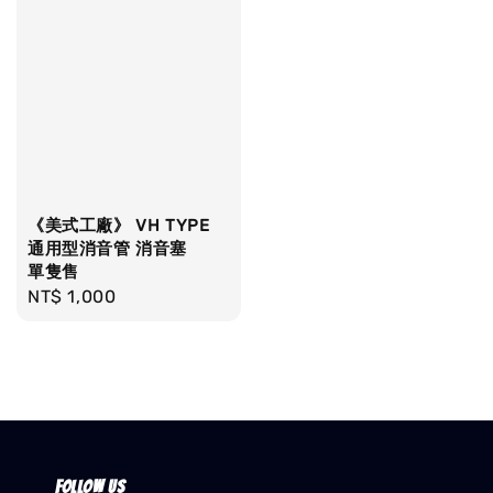
《美式工廠》 VH TYPE
通用型消音管 消音塞
單隻售
Regular
NT$ 1,000
price
Follow us