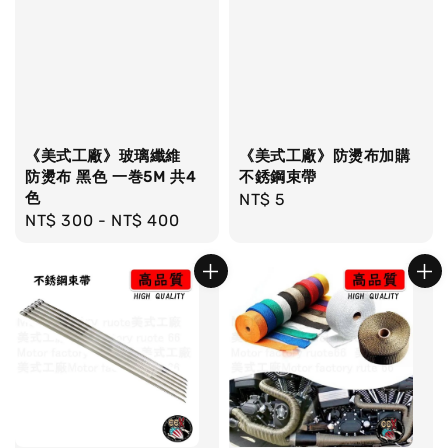
《美式工廠》玻璃纖維
《美式工廠》防燙布加購
防燙布 黑色 一巻5M 共4
不銹鋼束帶
色
Regular
NT$ 5
Regular
NT$ 300
-
NT$ 400
price
price