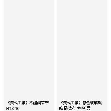
《美式工廠》不鏽鋼束帶
《美式工廠》彩色玻璃纖
維 防燙布 1M50元
Regular
NT$ 10