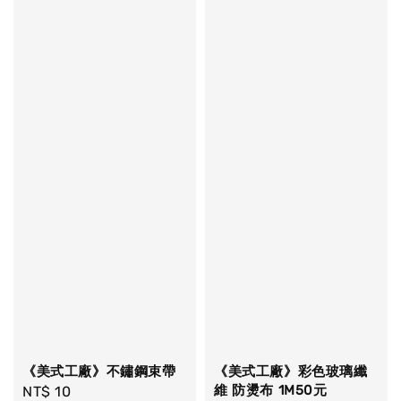
《美式工廠》不鏽鋼束帶
《美式工廠》彩色玻璃纖
維 防燙布 1M50元
Regular
NT$ 10