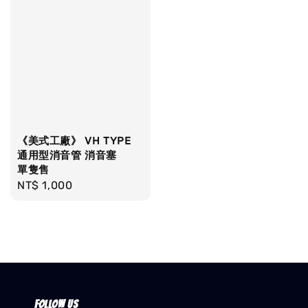
《美式工廠》 VH TYPE
通用型消音管 消音塞
單隻售
Regular
NT$ 1,000
price
Follow us