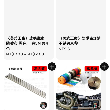
《美式工廠》玻璃纖維
《美式工廠》防燙布加購
防燙布 黑色 一巻5M 共4
不銹鋼束帶
色
Regular
NT$ 5
Regular
NT$ 300
-
NT$ 400
price
price