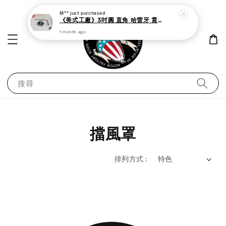
林**
just purchased
《美式工廠》3吋圓 直角 哈雷牙 貫通牙 後照鏡 後視鏡 復古後照鏡 機車後照鏡 台灣製造 電鍍/黑色
1 month ago
搜尋
擋風罩
排列方式 :