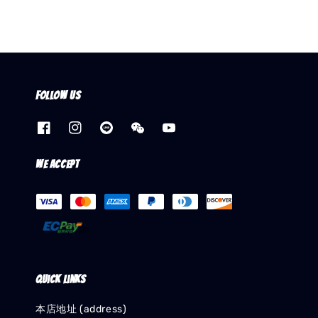
Follow us
We accept
Quick links
本店地址 (address)