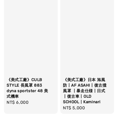
《美式工廠》CULB
《美式工廠》日本 旭風
STYLE 長風罩 883
防丨AF ASAHI丨復古擋
dyna sportster 48 美
風罩 丨暴走仕様丨日式
式機車
丨復古車丨OLD
SCHOOL丨Kaminari
Regular
NT$ 6,000
Regular
NT$ 5,000
price
price