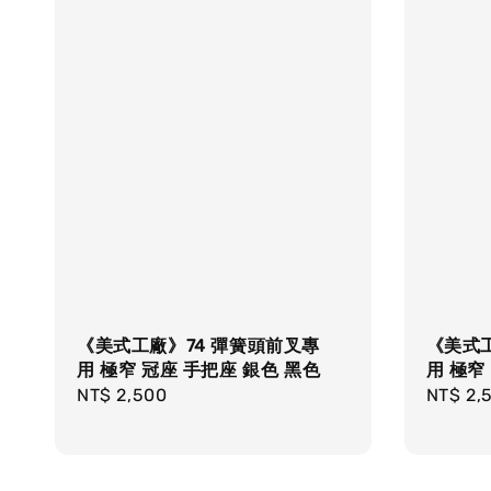
《美式工廠》74 彈簧頭前叉專
《美式工
用 極窄 冠座 手把座 銀色 黑色
用 極窄
Regular
NT$ 2,500
Regula
NT$ 2,
price
price