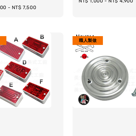
Regular
NT$ 1,000
-
NT$ 4,900
r
800
-
NT$ 7,500
price
職人製做