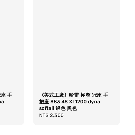
座 手
《美式工廠》哈雷 極窄 冠座 手
na
把座 883 48 XL1200 dyna
softail 銀色 黑色
Regular
NT$ 2,300
price