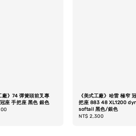
廠》74 彈簧頭前叉專
《美式工廠》哈雷 極窄 冠
 冠座 手把座 黑色 銀色
把座 883 48 XL1200 dy
softail 黑色/銀色
r
500
Regular
NT$ 2,300
price