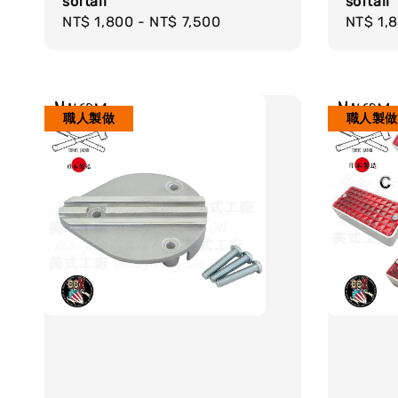
softail
softail
Regular
NT$ 1,800
-
NT$ 7,500
Regula
NT$ 1,
price
price
職人製做
職人製做