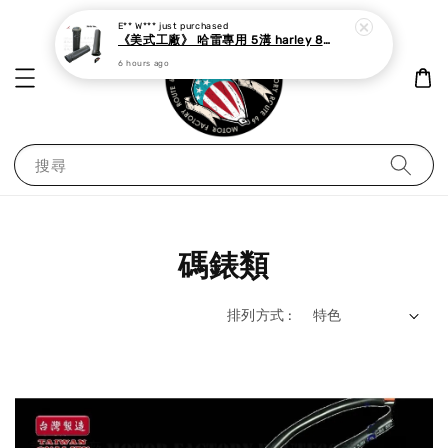
《美式工廠》 哈雷專用 5溝 harley 883 48 dyna softail 鋁合金 握把套 銀/黑
6 hours ago
搜尋
碼錶類
排列方式 :