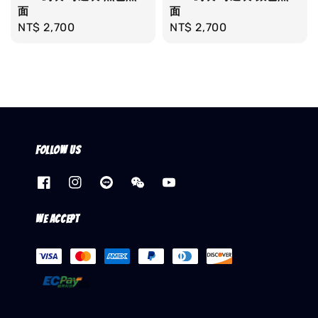
面
面
Regular
NT$ 2,700
Regular
NT$ 2,700
price
price
Follow us
We accept