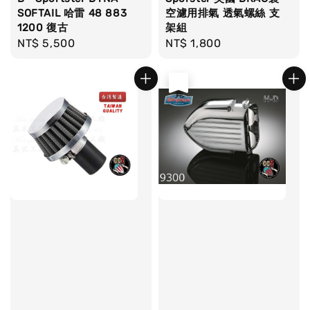
SOFTAIL 哈雷 48 883
空濾用排氣 透氣螺絲 支
1200 復古
架組
Regular
NT$ 5,500
Regular
NT$ 1,800
price
price
售完