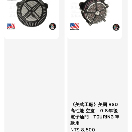
《美式工廠》美國 RSD
高性能 空濾 ０８年後
電子油門 TOURING 車
款用
Regular
NT$ 8,500