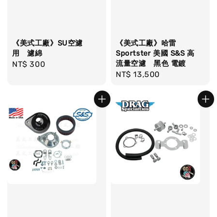
《美式工廠》SU空濾
《美式工廠》哈雷
用 濾綿
Sportster 美國 S&S 高
流量空濾 黑色 電鍍
Regular
NT$ 300
Regular
NT$ 13,500
price
price