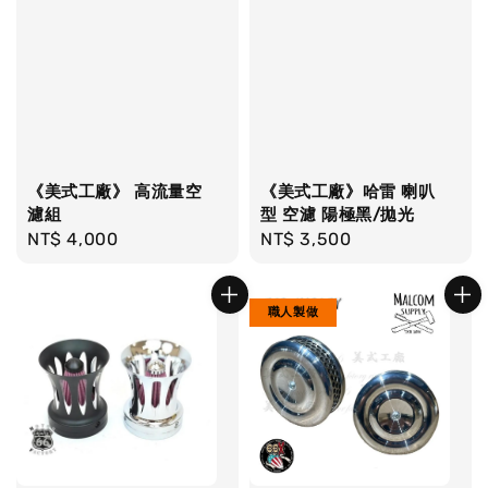
《美式工廠》 高流量空
《美式工廠》哈雷 喇叭
濾組
型 空濾 陽極黑/拋光
Regular
NT$ 4,000
Regular
NT$ 3,500
price
price
職人製做