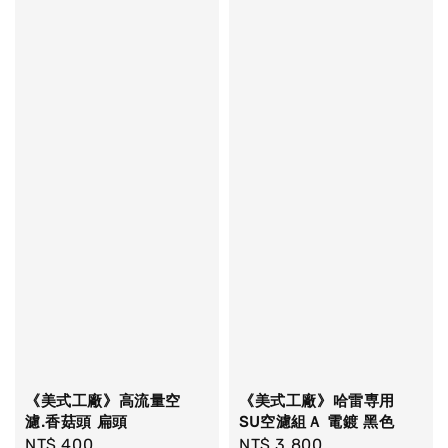
《美式工廠》高流量空
《美式工廠》哈雷専用
濾.香菇頭 扁頭
SU空濾組Ａ 電鍍 黑色
Regular
NT$ 400
Regular
NT$ 3,800