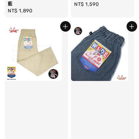
藍
Regular
NT$ 1,590
Regular
NT$ 1,890
price
price