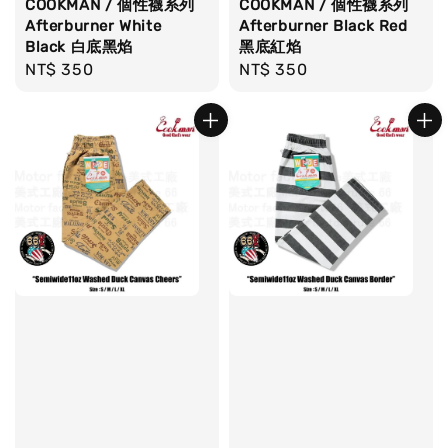
COOKMAN / 個性襪系列
COOKMAN / 個性襪系列
Afterburner White
Afterburner Black Red
Black 白底黑焰
黑底紅焰
Regular
NT$ 350
Regular
NT$ 350
price
price