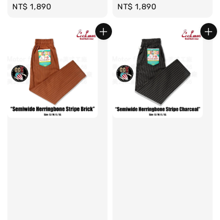
Regular
NT$ 1,890
Regular
NT$ 1,890
price
price