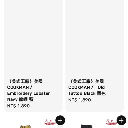
《美式工廠》美國
《美式工廠》美國
COOKMAN /
COOKMAN / Old
Embroidery Lobster
Tattoo Black 黑色
Navy 龍蝦 藍
Regular
NT$ 1,890
Regular
NT$ 1,890
price
price