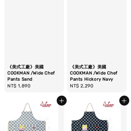
《美式工廠》美國
《美式工廠》美國
COOKMAN /Wide Chef
COOKMAN /Wide Chef
Pants Sand
Pants Hickory Navy
Regular
NT$ 1,890
Regular
NT$ 2,290
price
price