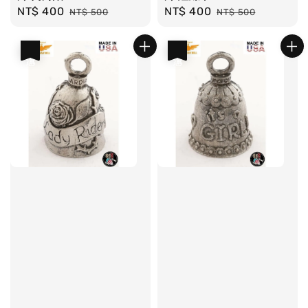
Sale
NT$ 400
Regular
Sale
NT$ 400
Regular
NT$ 500
NT$ 500
price
price
price
price
優惠
優惠