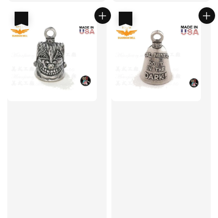
price
price
price
price
優惠
優惠