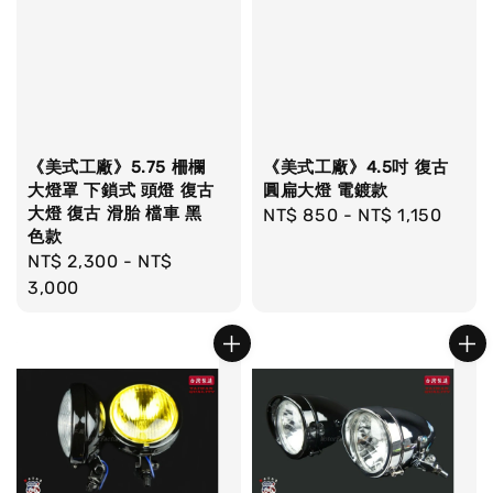
《美式工廠》5.75 柵欄
《美式工廠》4.5吋 復古
大燈罩 下鎖式 頭燈 復古
圓扁大燈 電鍍款
大燈 復古 滑胎 檔車 黑
Regular
NT$ 850
-
NT$ 1,150
色款
price
Regular
NT$ 2,300
-
NT$
price
3,000