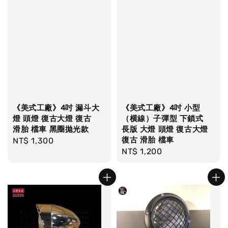
《美式工廠》4吋 漏斗大
《美式工廠》4吋 小型
燈 頭燈 復古大燈 復古
（横線）子彈型 下鎖式
滑胎 檔車 黑圈拋光款
長版 大燈 頭燈 復古大燈
復古 滑胎 檔車
Regular
NT$ 1,300
Regular
NT$ 1,200
price
price