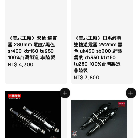
《美式工廠》双槍 避震
《美式工廠》日系經典
器 280mm 電鍍/黑色
雙槍避震器 292mm 黑
sr400 ktr150 tu250
色 uk450 sb300 野狼
100%台灣製造 非陸製
雲豹 cb350 ktr150
tu250 100%台灣製造
Regular
NT$ 4,300
非陸製
price
Regular
NT$ 3,800
price