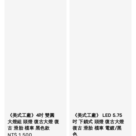
《美式工廠》4吋 雙圓
《美式工廠》 LED 5.75
大燈組 頭燈 復古大燈 復
吋 下鎖式 頭燈 復古大燈
古 滑胎 檔車 黑色款
復古 滑胎 檔車 電鍍/黑
色
Regular
NT$ 1,500