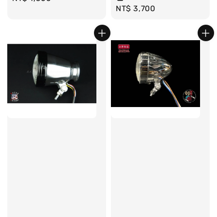
Regular
NT$ 3,700
price
price