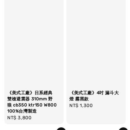
《美式工廠》日系經典
《美式工廠》4吋 漏斗大
雙槍避震器 310mm 野
燈 霧黑款
狼 cb350 ktr150 W800
Regular
NT$ 1,300
100%台灣製造
price
Regular
NT$ 3,800
price