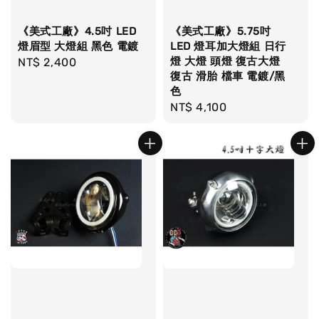
《美式工廠》4.5吋 LED
《美式工廠》5.75吋
燈眉型 大燈組 黑色 電鍍
LED 燈耳加大燈組 日行
燈 大燈 頭燈 復古大燈
Regular
NT$ 2,400
復古 滑胎 檔車 電鍍/黑
price
色
Regular
NT$ 4,100
price