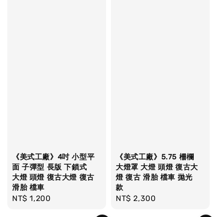
《美式工廠》4吋 小型平
《美式工廠》5.75 柵欄
面 子彈型 長版 下鎖式
大燈罩 大燈 頭燈 復古大
大燈 頭燈 復古大燈 復古
燈 復古 滑胎 檔車 拋光
滑胎 檔車
款
Regular
NT$ 1,200
Regular
NT$ 2,300
price
price