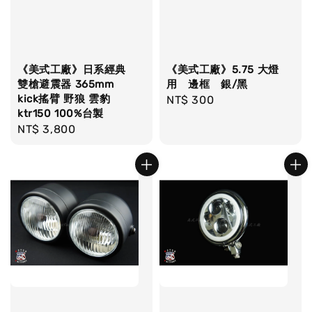
《美式工廠》日系經典
《美式工廠》5.75 大燈
雙槍避震器 365mm
用 邊框 銀/黑
kick搖臂 野狼 雲豹
Regular
NT$ 300
ktr150 100%台製
price
Regular
NT$ 3,800
price