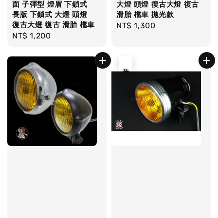
面 子彈型 燈眉 下鎖式
大燈 頭燈 復古大燈 復古
長版 下鎖式 大燈 頭燈
滑胎 檔車 拋光款
復古大燈 復古 滑胎 檔車
Regular
NT$ 1,300
Regular
NT$ 1,200
price
price
售完