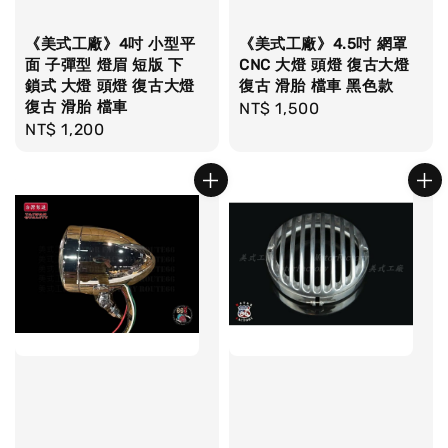
《美式工廠》4吋 小型平
《美式工廠》4.5吋 網罩
面 子彈型 燈眉 短版 下
CNC 大燈 頭燈 復古大燈
鎖式 大燈 頭燈 復古大燈
復古 滑胎 檔車 黑色款
復古 滑胎 檔車
Regular
NT$ 1,500
Regular
NT$ 1,200
price
price