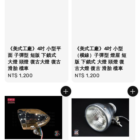
《美式工廠》4吋 小型平
《美式工廠》4吋 小型
面 子彈型 短版 下鎖式
（横線）子彈型 燈眉 短
大燈 頭燈 復古大燈 復古
版 下鎖式 大燈 頭燈 復
滑胎 檔車
古大燈 復古 滑胎 檔車
Regular
NT$ 1,200
Regular
NT$ 1,200
price
price