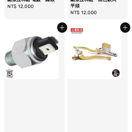
平頭
Regular
NT$ 12,000
Regular
NT$ 12,000
price
price