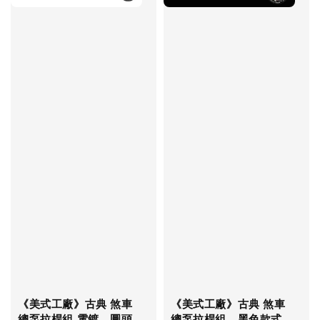
《美式工廠》古典 煞車
《美式工廠》古典 煞車
總泵拉桿組 電鍍 圓頭
總泵拉桿組 黑色款式