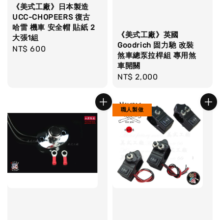
《美式工廠》日本製造
UCC-CHOPEERS 復古
哈雷 機車 安全帽 貼紙 2
《美式工廠》英國
大張1組
Goodrich 固力馳 改裝
Regular
NT$ 600
煞車總泵拉桿組 專用煞
price
車開關
Regular
NT$ 2,000
price
職人製做