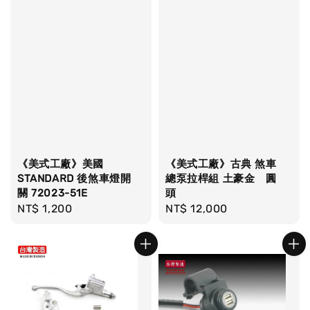
《美式工廠》美國
《美式工廠》古典 煞車
STANDARD 後煞車燈開
總泵拉桿組 土豪金 圓
關 72023-51E
頭
Regular
NT$ 1,200
Regular
NT$ 12,000
price
price