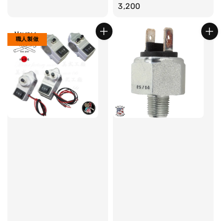
price
3,200
職人製做