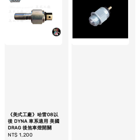
《美式工廠》哈雷08以
後 DYNA 車系適用 美國
DRAG 後煞車燈開關
Regular
NT$ 1,200