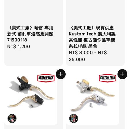
《美式工廠》哈雷 專用
《美式工廠》現貨供應
新式 前刹車燈感應開關
Kustom tech 義大利製
71500118
高性能 復古迷你煞車總
泵拉桿組 黑色
Regular
NT$ 1,200
Regular
NT$ 8,000
-
NT$
price
price
25,000