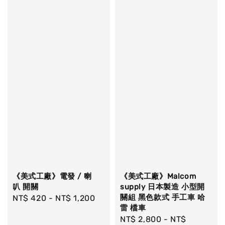
《美式工廠》電發 / 喇
《美式工廠》Malcom
叭 開關
supply 日本製造 小型開
關組 黑色款式 手工車 哈
Regular
NT$ 420
-
NT$ 1,200
雷 檔車
price
Regular
NT$ 2,800
-
NT$