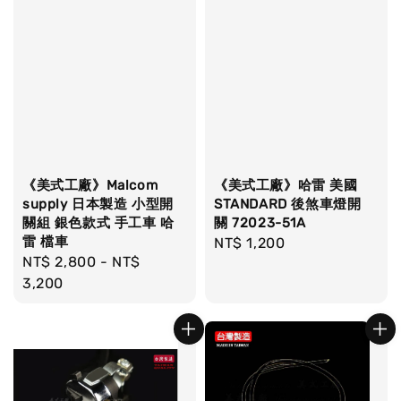
《美式工廠》Malcom
《美式工廠》哈雷 美國
supply 日本製造 小型開
STANDARD 後煞車燈開
關組 銀色款式 手工車 哈
關 72023-51A
雷 檔車
Regular
NT$ 1,200
Regular
NT$ 2,800
-
NT$
price
price
3,200