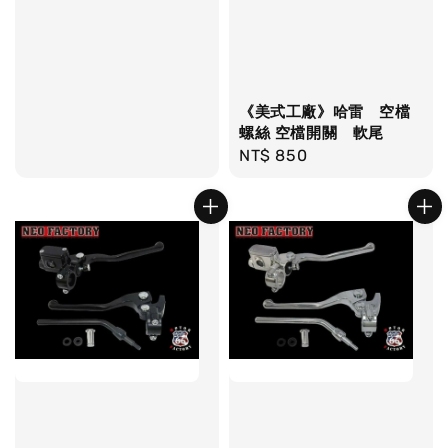
price
《美式工廠》哈雷 空檔
螺絲 空檔開關 軟尾
Regular
NT$ 850
price