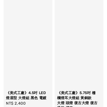
《美式工廠》4.5吋 LED
《美式工廠》5.75吋 柵
燈眉型 大燈組 黑色 電鍍
欄燈耳大燈組 黃銅款
大燈 頭燈 復古大燈 復古
Regular
NT$ 2,400