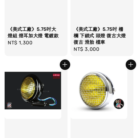
《美式工廠》5.75吋大
《美式工廠》5.75吋 柵
燈組 燈耳加大燈 電鍍款
欄 下鎖式 頭燈 復古大燈
復古 滑胎 檔車
Regular
NT$ 1,300
Regular
NT$ 3,000
price
price