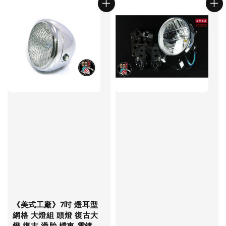
《美式工廠》7吋 燈耳型
網格 大燈組 頭燈 復古大
燈 復古 滑胎 檔車 電鍍