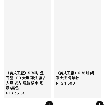
《美式工廠》5.75吋 燈
《美式工廠》5.75吋 網
耳型 LED 大燈 頭燈 復古
罩大燈 電鍍款
大燈 復古 滑胎 檔車 電
Regular
NT$ 1,500
鍍/黑色
price
Regular
NT$ 3,600
price