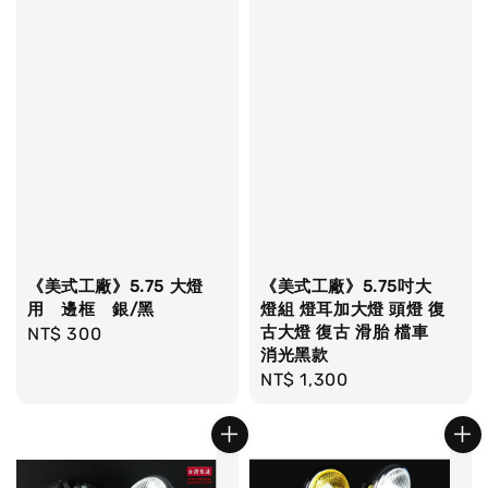
《美式工廠》5.75 大燈
《美式工廠》5.75吋大
用 邊框 銀/黑
燈組 燈耳加大燈 頭燈 復
古大燈 復古 滑胎 檔車
Regular
NT$ 300
消光黑款
price
Regular
NT$ 1,300
price