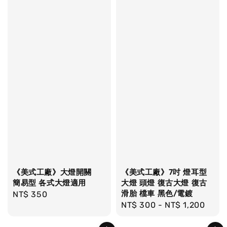
《美式工廠》大燈開關
《美式工廠》7吋 燈耳型
簡易型 各式大燈適用
大燈 頭燈 復古大燈 復古
滑胎 檔車 黑色/電鍍
Regular
NT$ 350
Regular
NT$ 300
-
NT$ 1,200
price
price