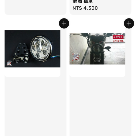
滑胎 檔車
price
Regular
NT$ 4,300
price