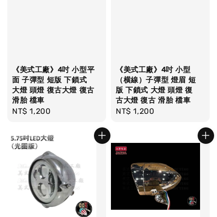
《美式工廠》4吋 小型平
《美式工廠》4吋 小型
面 子彈型 短版 下鎖式
（横線）子彈型 燈眉 短
大燈 頭燈 復古大燈 復古
版 下鎖式 大燈 頭燈 復
滑胎 檔車
古大燈 復古 滑胎 檔車
Regular
NT$ 1,200
Regular
NT$ 1,200
price
price