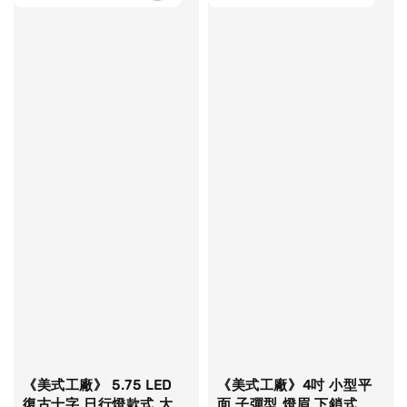
《美式工廠》 5.75 LED
《美式工廠》4吋 小型平
復古十字 日行燈款式 大
面 子彈型 燈眉 下鎖式