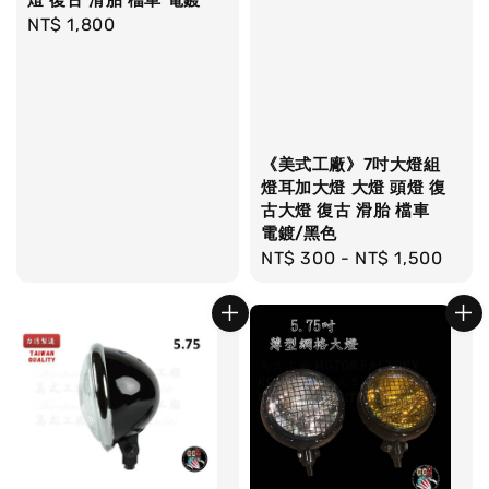
Regular
NT$ 1,800
price
《美式工廠》7吋大燈組
燈耳加大燈 大燈 頭燈 復
古大燈 復古 滑胎 檔車
電鍍/黑色
Regular
NT$ 300
-
NT$ 1,500
price