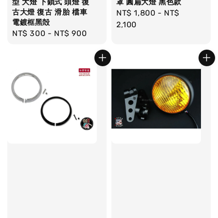
型 大燈 下鎖式 頭燈 復
罩 圓扁大燈 黑色款
古大燈 復古 滑胎 檔車
Regular
NT$ 1,800
-
NT$
電鍍框黑殻
price
2,100
Regular
NT$ 300
-
NT$ 900
price