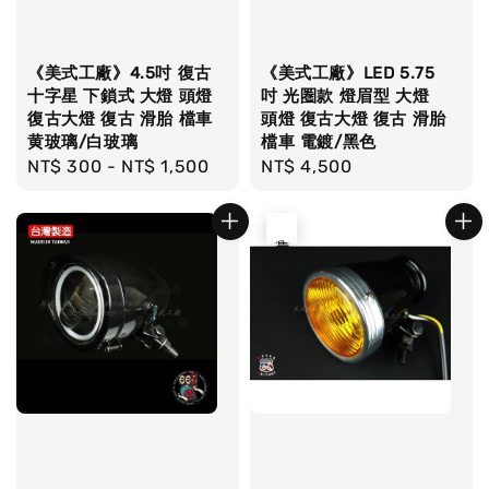
《美式工廠》4.5吋 復古
《美式工廠》LED 5.75
十字星 下鎖式 大燈 頭燈
吋 光圏款 燈眉型 大燈
復古大燈 復古 滑胎 檔車
頭燈 復古大燈 復古 滑胎
黄玻璃/白玻璃
檔車 電鍍/黑色
Regular
NT$ 300
-
NT$ 1,500
Regular
NT$ 4,500
price
price
售完