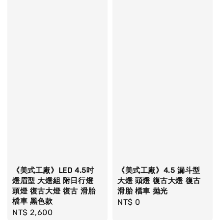
《美式工廠》LED 4.5吋
《美式工廠》4.5 漏斗型
燈眉型 大燈組 附日行燈
大燈 頭燈 復古大燈 復古
頭燈 復古大燈 復古 滑胎
滑胎 檔車 抛光
檔車 黑色款
Regular
NT$ 0
Regular
NT$ 2,600
price