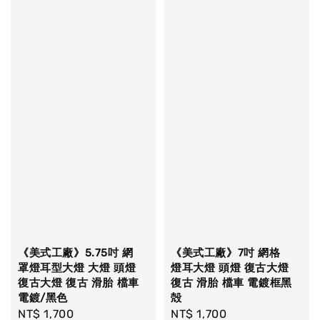
《美式工廠》5.75吋 網
《美式工廠》7吋 網格
罩燈耳型大燈 大燈 頭燈
燈耳大燈 頭燈 復古大燈
復古大燈 復古 滑胎 檔車
復古 滑胎 檔車 電鍍框黑
電鍍/黑色
殻
Regular
NT$ 1,700
Regular
NT$ 1,700