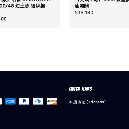
200/48 短土除 後牌架
油開關
架
Regular
NT$ 180
r
800
price
Quick links
本店地址 (address)