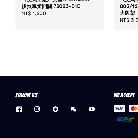
後煞車燈開關 72023-51E
883/1
大牌
Regular
NT$ 1,200
Regula
NT$ 3,
price
price
Follow us
We accept