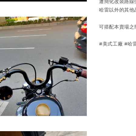
遭簡化改裝路線
哈雷以外的其他
可搭配本賣場之
#美式工廠 #哈雷 #