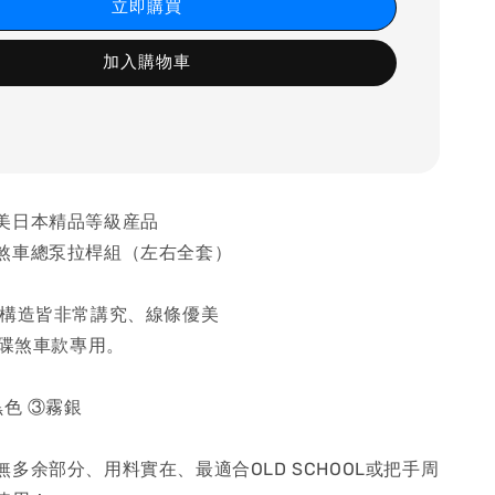
立即購買
加入購物車
美日本精品等級産品
煞車總泵拉桿組（左右全套）
部構造皆非常講究、線條優美
單碟煞車款專用。
黒色 ③霧銀
多余部分、用料實在、最適合OLD SCHOOL或把手周