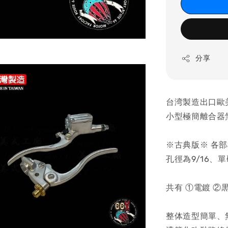
分享
台湾製造出口歐
小型極簡離合器
※古典版※ 各
孔徑為9/16、
共有 ①電鍍 ②
整体造型簡單、無