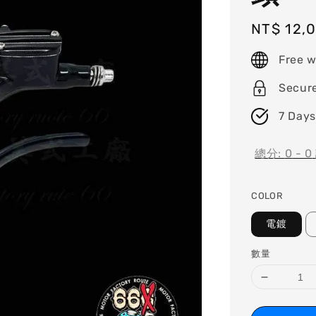
Regular
NT$ 12,
price
Free w
Secur
7 Days
總分:
0
-
0
COLOR
電鍍
數量