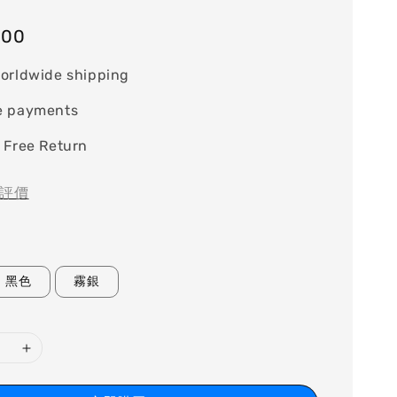
000
orldwide shipping
e payments
 Free Return
評價
黑色
霧銀