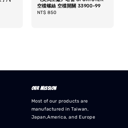
空檔螺絲 空檔開關 33900-99
Regular
NT$ 850
price
Our mission
Most of our products are
manufactured in Taiwan,
Japan,America, and Europe