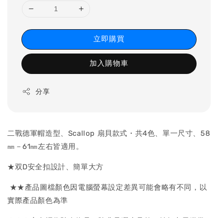
立即購買
加入購物車
分享
二戰德軍帽造型、Scallop 扇貝款式・共4色、單一尺寸、58
㎜－61㎜左右皆適用。
★双D安全扣設計、簡單大方
★★產品圖檔顏色因電腦螢幕設定差異可能會略有不同，以
實際產品顏色為準