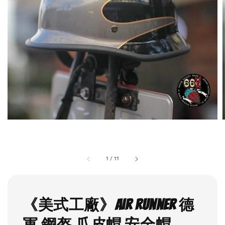
1
/
11
《美式工廠》Air runner 德
軍 鋼盔 瓜皮帽 安全帽