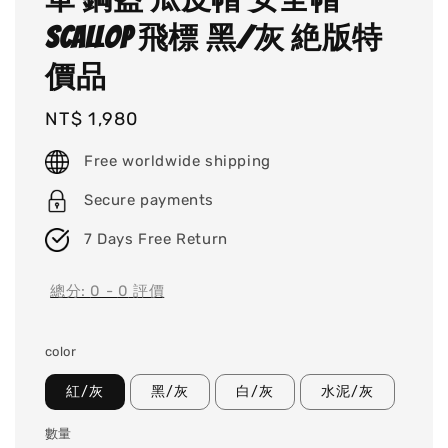
Scallop 飛標 黑/灰 絶版特
價品
Regular
NT$ 1,980
price
Free worldwide shipping
Secure payments
7 Days Free Return
總分:
0
-
0
評價
color
紅/灰
黑/灰
白/灰
水泥/灰
數量