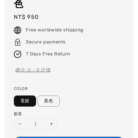
色
Regular
NT$ 950
price
Free worldwide shipping
Secure payments
7 Days Free Return
總分:
0
-
0
評價
COLOR
電鍍
黒色
數量