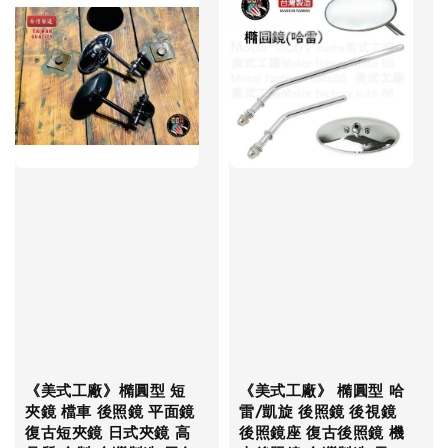
《美式工廠》橢圓型 短
《美式工廠》 橢圓型 哈
夾鏡 檔車 後照鏡 平面鏡
雷/凱旋 後照鏡 後視鏡
復古短夾鏡 日式夾鏡 高
後照鏡座 復古後照鏡 機