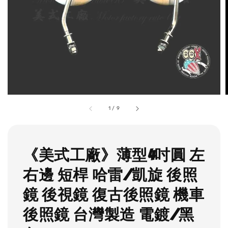
1
/
9
《美式工廠》薄型4吋圓 左
右邊 短桿 哈雷/凱旋 後照
鏡 後視鏡 復古後照鏡 機車
後照鏡 台灣製造 電鍍/黑