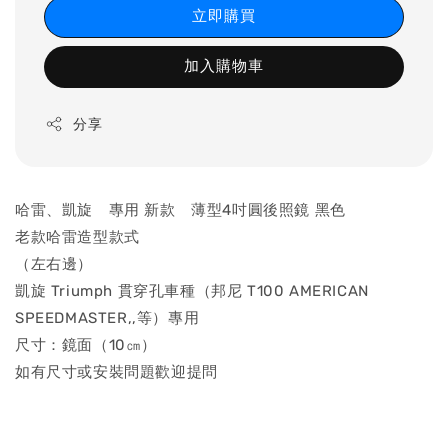
立即購買
加入購物車
分享
哈雷、凱旋 專用 新款 薄型4吋圓後照鏡 黑色
老款哈雷造型款式
（左右邊）
凱旋 Triumph 貫穿孔車種（邦尼 T100 AMERICAN
SPEEDMASTER,,等）專用
尺寸：鏡面（10㎝）
如有尺寸或安裝問題歡迎提問