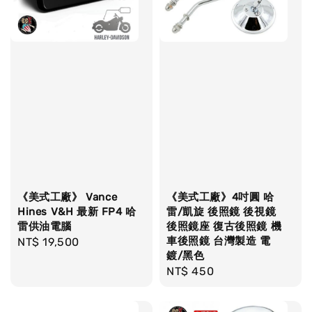
《美式工廠》 Vance
《美式工廠》4吋圓 哈
Hines V&H 最新 FP4 哈
雷/凱旋 後照鏡 後視鏡
雷供油電腦
後照鏡座 復古後照鏡 機
車後照鏡 台灣製造 電
Regular
NT$ 19,500
鍍/黑色
price
Regular
NT$ 450
price