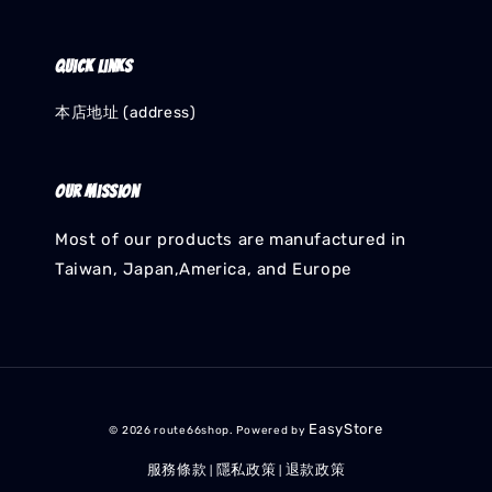
Quick links
本店地址 (address)
Our mission
Most of our products are manufactured in
Taiwan, Japan,America, and Europe
EasyStore
© 2026 route66shop. Powered by
服務條款
隱私政策
退款政策
|
|