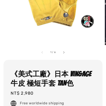
1
/
6
《美式工廠》日本 vin&age
牛皮 極短手套 TAN色
Regular
NT$ 2,980
price
Free worldwide shipping