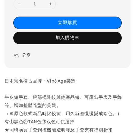
立即購買
加入購物車
分享
日本知名復古品牌・Vin&Age製造
牛皮短手套、腕部構造較其他産品短、可露出手表及手飾
等、増加整體造型的美觀。
（※原色款式新品時比較黄、用久就會慢慢變成暗色。）
有①黒色②TAN色③双色可供選擇
★同時購買手套觸控機能透明膠及手套夾有特別折扣