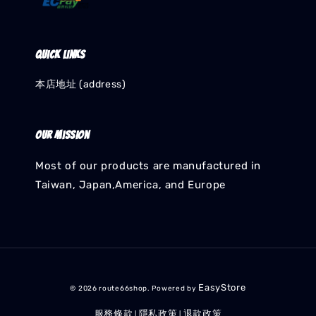
Quick links
本店地址 (address)
Our mission
Most of our products are manufactured in
Taiwan, Japan,America, and Europe
EasyStore
© 2026 route66shop. Powered by
服務條款
隱私政策
退款政策
|
|