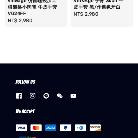
vin&age 彷舊龜裂加工
Vin&Age 手骨 Skull 牛
棋盤格小閃電 牛皮手套
皮手套 黑/作舊象牙白
VG24FF
Regular
NT$ 2,980
Regular
NT$ 2,980
price
price
Follow us
We accept