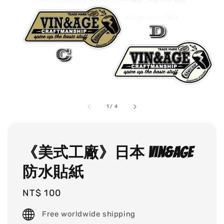
1
/
4
《美式工廠》日本 vin&age
防水貼紙
Regular
NT$ 100
price
Free worldwide shipping