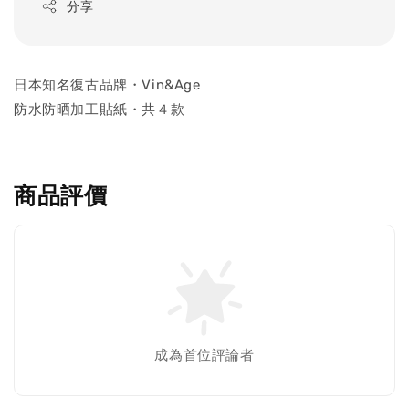
分享
日本知名復古品牌・Vin&Age
防水防晒加工貼紙・共４款
商品評價
成為首位評論者