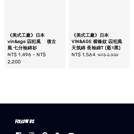
《美式工廠》日本
《美式工廠》日本
vin&age 囚犯風 復古
VIN&AGE 横條紋 囚犯風
風 七分袖綿衫
天筑綿 長袖綿T (藍☓黑)
Regular
NT$ 1,496
-
NT$
Sale
NT$ 1,564
Regular
NT$ 2,300
price
2,200
price
price
Follow us