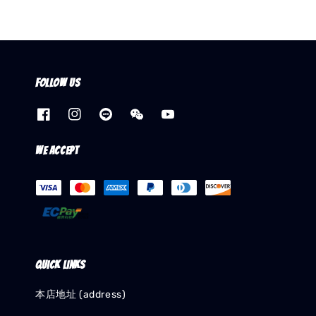
Follow us
We accept
Quick links
本店地址 (address)