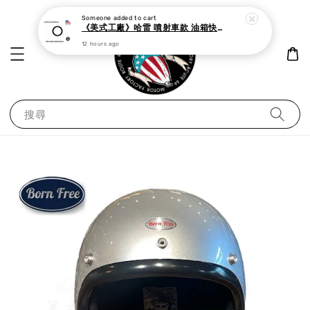
Someone
added to cart
《美式工廠》哈雷 噴射車款 油箱快速接頭 母 o型環
12 hours ago
搜尋