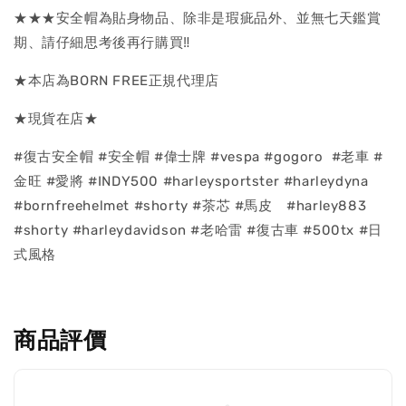
★★★安全帽為貼身物品、除非是瑕疵品外、並無七天鑑賞
期、請仔細思考後再行購買‼
★本店為BORN FREE正規代理店
★現貨在店★
#復古安全帽 #安全帽 #偉士牌 #vespa #gogoro #老車 #
金旺 #愛將 #INDY500 #harleysportster #harleydyna
#bornfreehelmet #shorty #茶芯 #馬皮 #harley883
#shorty #harleydavidson #老哈雷 #復古車 #500tx #日
式風格
商品評價