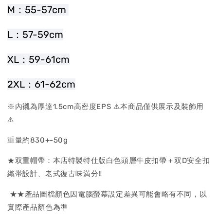
M：55-57cm 
L：57-59cm
XL：59-61cm
2XL：61-62cm
※內襯為厚達1.5cm高密度EPS ⚠️本商品僅供展示及裝飾用
⚠️
重量約830+-50g
★双重帽帶：本店特製特仕版白色頭層牛皮扣帶＋双D安全扣
織帯設計、老式復古味満分‼
★★產品圖檔顏色因電腦螢幕設定差異可能會略有不同，以
實際產品顏色為準