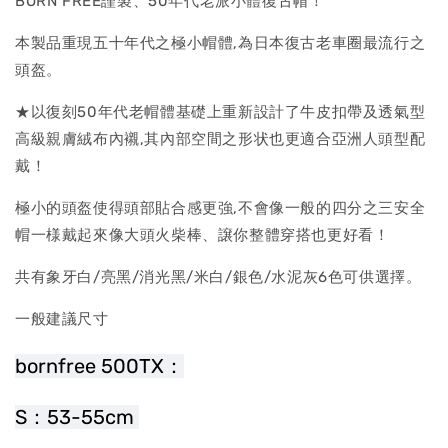
BORN FREE謹製、50年代老派小體復古帽！
本製品重現五十年代之極小帽體,為日本復古老車圈最流行之
頭盔。
★以復刻50年代老帽體基礎上重新設計了牛皮扣帶及透氣型
高級親膚絨布內襯,其內部空間之形状也更適合亞洲人頭型配
戴！
極小的頭盔使得頭部貼合感更強,不會像一般的四分之三安全
帽一様戴起來像大頭火柴棒、譲你整體穿搭也更好看！
共有象牙白/亮黑/消光黑/米白/銀色/水泥灰6色可供選擇。
一般建議尺寸
bornfree 500TX：
S：53-55cm 