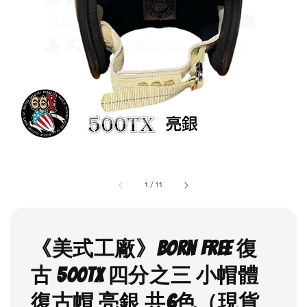
1
/
11
《美式工廠》Born free 復
古 500TX 四分之三 小帽體
復古帽 亮銀 共6色（現貨