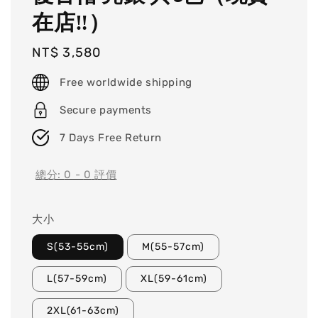
在店‼）
Regular
NT$ 3,580
price
Free worldwide shipping
Secure payments
7 Days Free Return
總分:
0
-
0
評價
大小
S(53-55cm)
M(55-57cm)
L(57-59cm)
XL(59-61cm)
2XL(61-63cm)