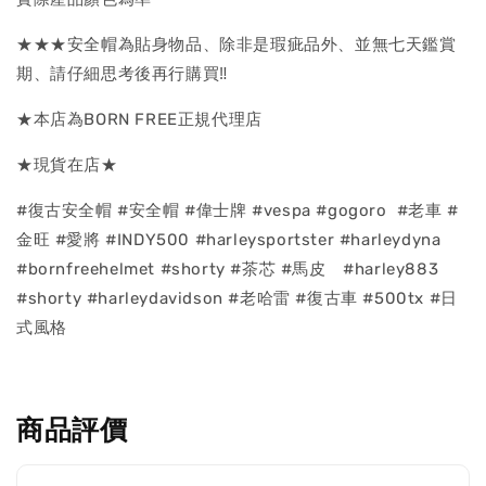
★★★安全帽為貼身物品、除非是瑕疵品外、並無七天鑑賞
期、請仔細思考後再行購買‼
★本店為BORN FREE正規代理店
★現貨在店★
#復古安全帽 #安全帽 #偉士牌 #vespa #gogoro #老車 #
金旺 #愛將 #INDY500 #harleysportster #harleydyna
#bornfreehelmet #shorty #茶芯 #馬皮 #harley883
#shorty #harleydavidson #老哈雷 #復古車 #500tx #日
式風格
商品評價