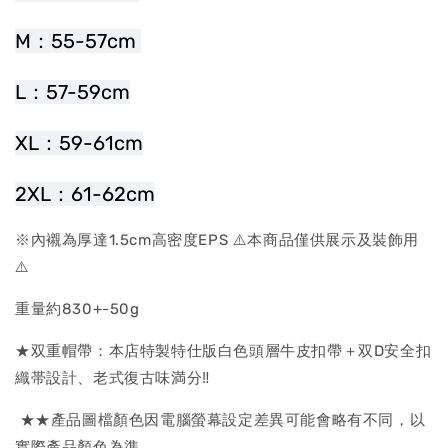
M：55-57cm 
L：57-59cm
XL：59-61cm
2XL：61-62cm
※內襯為厚達1.5cm高密度EPS ⚠️本商品僅供展示及裝飾用
⚠️
重量約830+-50g
★双重帽帶：本店特製特仕版白色頭層牛皮扣帶＋双D安全扣
織帯設計、老式復古味満分‼
★★產品圖檔顏色因電腦螢幕設定差異可能會略有不同，以
實際產品顏色為準