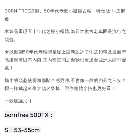
BORN FREE謹製、50年代老派小體復古帽！特仕版 牛皮胖
邊
本製品重現五十年代之極小帽體,為日本復古老車圈最流行之
頭盔。
★以復刻50年代老帽體基礎上重新設計了牛皮扣帶及透氣型
高級親膚絨布內襯,其內部空間之形状也更適合亞洲人頭型配
戴！
極小的頭盔使得頭部貼合感更強,不會像一般的四分之三安全
帽一様戴起來像大頭火柴棒、譲你整體穿搭也更好看！
一般建議尺寸
bornfree 500TX：
S：53-55cm 