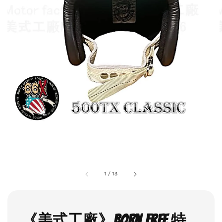
1
/
13
《美式工廠》Born free 特