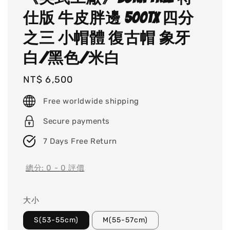
仕版 牛皮胖邊 500TX 四分
之三 小帽體 復古帽 象牙
白/黑色/米白
Regular
NT$ 6,500
price
Free worldwide shipping
Secure payments
7 Days Free Return
總分:
0
-
0
評價
大小
S(53-55cm)
M(55-57cm)