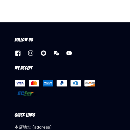
Follow us
We accept
Quick links
本店地址 (address)