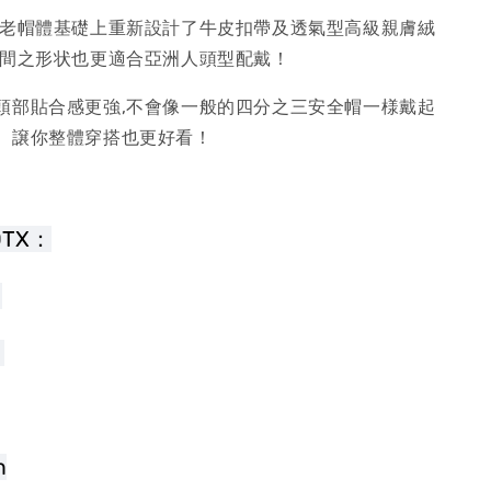
代老帽體基礎上重新設計了牛皮扣帶及透氣型高級親膚絨
空間之形状也更適合亞洲人頭型配戴！
頭部貼合感更強,不會像一般的四分之三安全帽一様戴起
、譲你整體穿搭也更好看！
00TX：
 
 
m