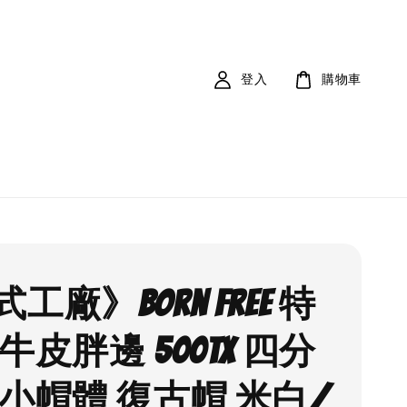
登入
購物車
工廠》Born free 特
牛皮胖邊 500TX 四分
 小帽體 復古帽 米白/