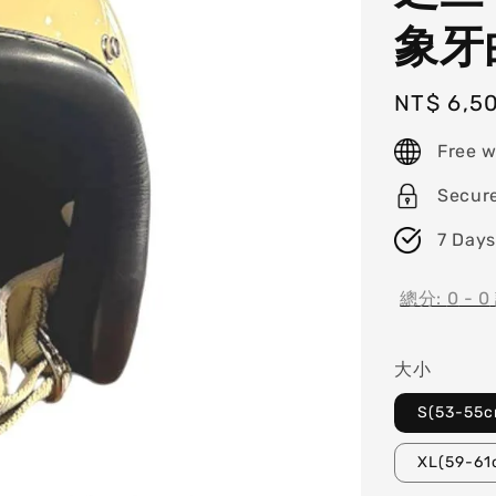
象牙
Regular
NT$ 6,5
price
Free w
Secur
7 Days
總分:
0
-
0
大小
S(53-55c
XL(59-61