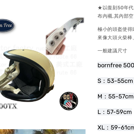
★以復刻50年
布內襯,其內部
極小的頭盔使得
來像大頭火柴棒
一般建議尺寸
bornfree 5
S：53-55cm
M：55-57cm
L：57-59cm
XL：59-61c