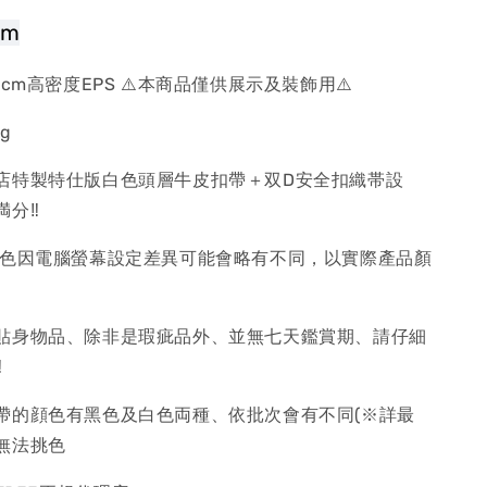
cm
cm高密度EPS ⚠️本商品僅供展示及裝飾用⚠️
g
店特製特仕版白色頭層牛皮扣帶＋双D安全扣織帯設
満分‼
色因電腦螢幕設定差異可能會略有不同，以實際產品顏
貼身物品、除非是瑕疵品外、並無七天鑑賞期、請仔細
‼
帶的顔色有黑色及白色両種、依批次會有不同(※詳最
無法挑色