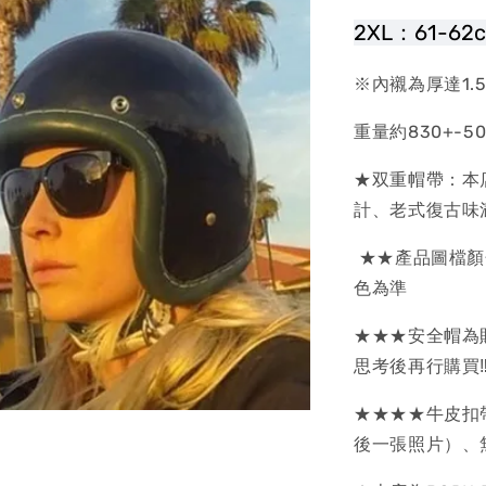
2XL：61-62
※內襯為厚達1.5
重量約830+-50
★双重帽帶：本
計、老式復古味
★★產品圖檔顏
色為準
★★★安全帽為
思考後再行購買
★★★★牛皮扣
後一張照片）、