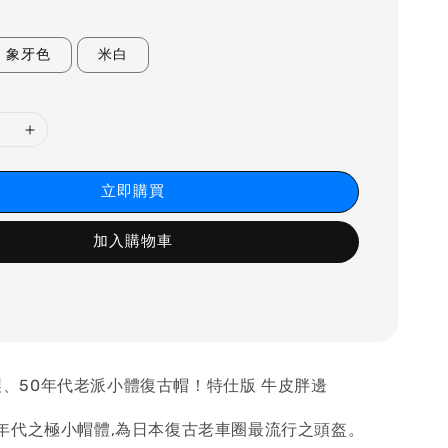
象牙色
米白
立即購買
加入購物車
E謹製、50年代老派小體復古帽！特仕版 牛皮胖邊
年代之極小帽體,為日本復古老車圈最流行之頭盔。