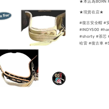
★本店為BORN 
★現貨在店★
#復古安全帽 #安全
#INDY500 #har
#shorty #茶芯 
哈雷 #復古車 #