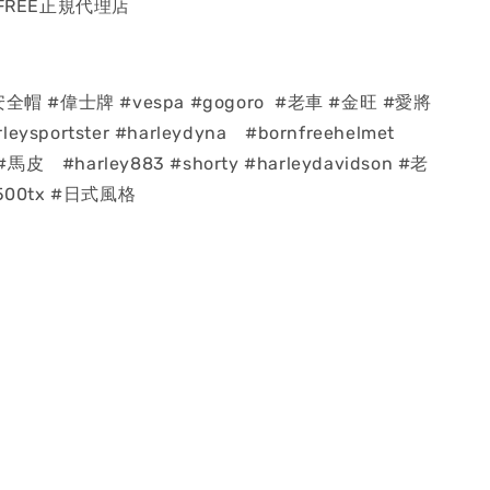
FREE正規代理店
帽 #偉士牌 #vespa #gogoro #老車 #金旺 #愛將
leysportster #harleydyna #bornfreehelmet
#馬皮 #harley883 #shorty #harleydavidson #老
500tx #日式風格