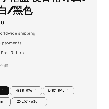
白/黑色
00
orldwide shipping
e payments
 Free Return
評價
m)
M(55-57cm)
L(57-59cm)
cm)
2XL(61-63cm)