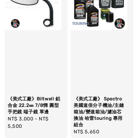
《美式工廠》Biltwell 鋁
《美式工廠》 Spectro
合金 22.2㎜ 7/8憜 圓型
美國速倍分子機油/主鏈
手把鏡 端子鏡 單邊
箱油/變速箱油/濾油芯
換油 哈雷touring 專用
Regular
NT$ 3,000
-
NT$
組合
price
5,500
Regular
NT$ 5,650