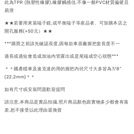
此為TPR (熱塑性橡膠),橡膠觸感佳,不像一般PVC材質偏硬且
易滑
★★若要用來装端子鏡,或平衡端子等産品者、可加購本店之
開孔服務(+50元）★★
***購買之前請先確認長度,因每款車原廠握把套長度不一
過長或過短會造成加油內管露出或是尾端成空心狀態***
＊＊國產檔車及速克達的用的握把内径尺寸大多皆為7/8"
(22.2mm)＊＊
如有尺寸或安裝問題歡迎提問
請注意,本商品是實品拍攝,照片商品顏色跟實物多少都會有落
差,恕不接受以此理由退換貨