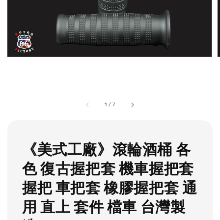
1
/
7
《美式工廠》滾輪酒桶 各
色 復古握把套 機車握把套
握把 車把套 橡膠握把套 通
用 直上 套件 檔車 台灣製