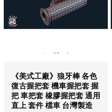
1
/
9
《美式工廠》狼牙棒 各色
復古握把套 機車握把套 握
把 車把套 橡膠握把套 通用
直上 套件 檔車 台灣製造