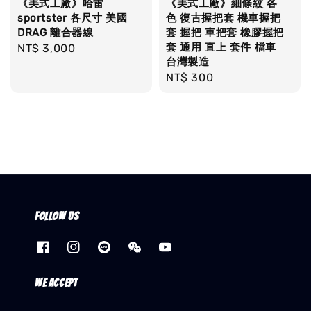
《美式工廠》哈雷
《美式工廠》細條紋 各
sportster 各尺寸 美國
色 復古握把套 機車握把
DRAG 離合器線
套 握把 車把套 橡膠握把
套 通用 直上 套件 檔車
Regular
NT$ 3,000
台灣製造
price
Regular
NT$ 300
price
Follow us
We accept