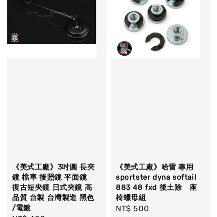
《美式工廠》3吋圓 長夾
《美式工廠》哈雷 專用
鏡 檔車 後照鏡 平面鏡
sportster dyna softail
復古短夾鏡 日式夾鏡 高
883 48 fxd 後土除 座
品質 台製 台灣製造 黑色
椅螺母組
/電鍍
Regular
NT$ 500