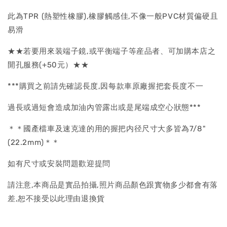
此為TPR (熱塑性橡膠),橡膠觸感佳,不像一般PVC材質偏硬且
易滑
★★若要用來装端子鏡,或平衡端子等産品者、可加購本店之
開孔服務(+50元）★★
***購買之前請先確認長度,因每款車原廠握把套長度不一
過長或過短會造成加油內管露出或是尾端成空心狀態***
＊＊國產檔車及速克達的用的握把内径尺寸大多皆為7/8"
(22.2mm)＊＊
如有尺寸或安裝問題歡迎提問
請注意,本商品是實品拍攝,照片商品顏色跟實物多少都會有落
差,恕不接受以此理由退換貨