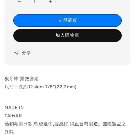
立即購買
加入購物車
分享
狼牙棒 握把套組
尺寸：長約12.4cm 7/8"(22.2mm)
MADE IN
TAIW
熱銷歐美日款,軟硬適中,握感好,純正台灣製造。無陸製品之
異味