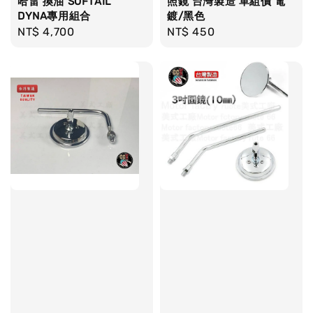
哈雷 換油 SOFTAIL
照鏡 台灣製造 單組價 電
DYNA專用組合
鍍/黑色
Regular
NT$ 4,700
Regular
NT$ 450
price
price