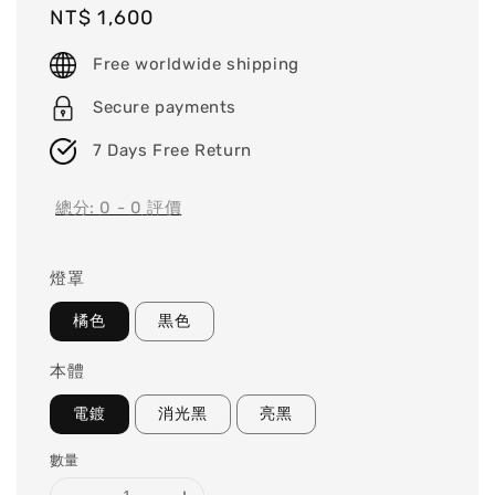
Regular
NT$ 1,600
price
Free worldwide shipping
Secure payments
7 Days Free Return
總分:
0
-
0
評價
燈罩
橘色
黒色
本體
電鍍
消光黑
亮黑
數量