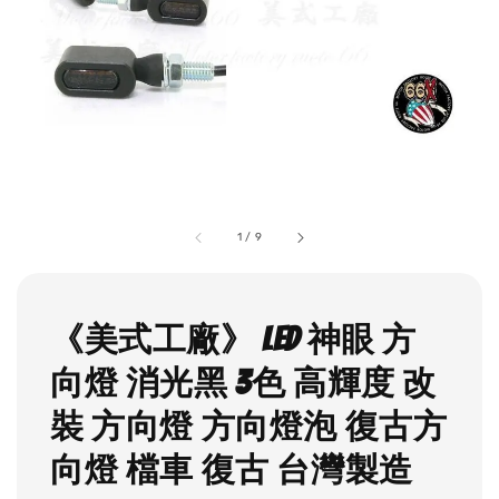
1
/
9
《美式工廠》 LED 神眼 方
向燈 消光黑 3色 高輝度 改
裝 方向燈 方向燈泡 復古方
向燈 檔車 復古 台灣製造