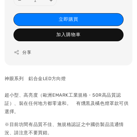
立即購買
加入購物車
分享
神眼系列 鋁合金LED方向燈
超小型、高亮度（歐洲EMARK工業規格・50R高品質認
証）、裝在任何地方都零違和。 有燻黒及橘色燈罩款可供
選擇。
※目前坊間有品質不佳、無規格認証之中國彷製品流通情
況、請注意不要買錯。