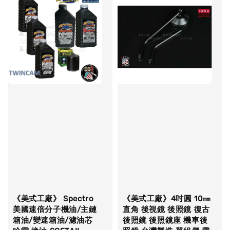
《美式工廠》 Spectro
《美式工廠》4吋圓 10㎜
美國速倍分子機油/主鏈
直角 後視鏡 後照鏡 復古
箱油/變速箱油/濾油芯
後照鏡 後照鏡座 機車後