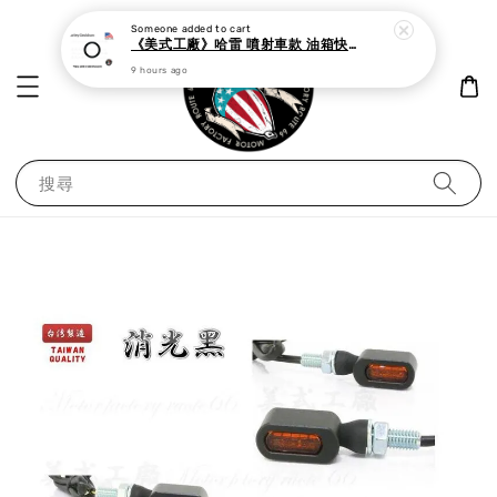
Someone
added to cart
《美式工廠》哈雷 噴射車款 油箱快速接頭 母 o型環
9 hours ago
搜尋