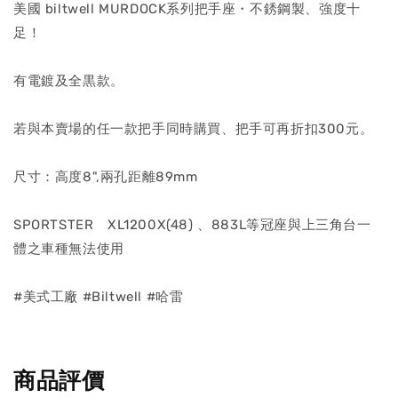
美國 biltwell MURDOCK系列把手座・不銹鋼製、強度十
足！
有電鍍及全黒款。
若與本賣場的任一款把手同時購買、把手可再折扣300元。
尺寸：高度8",兩孔距離89mm
SPORTSTER XL1200X(48) 、883L等冠座與上三角台一
體之車種無法使用
#美式工廠 #Biltwell #哈雷
商品評價