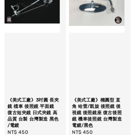
《美式工廠》3吋圓 長夾
《美式工廠》橢圓型 直
鏡 檔車 後照鏡 平面鏡
角 哈雷/凱旋 後照鏡 後
復古短夾鏡 日式夾鏡 高
視鏡 後照鏡座 復古後照
品質 台製 台灣製造 黑色
鏡 機車後照鏡 台灣製造
/電鍍
電鍍/黑色
Regular
NT$ 450
Regular
NT$ 450