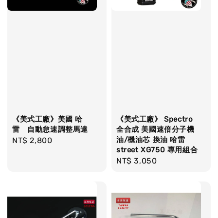
《美式工廠》美國 哈
《美式工廠》 Spectro
雷 自動怠速調整馬達
全合成 美國速倍分子機
油/機油芯 換油 哈雷
Regular
NT$ 2,800
street XG750 專用組合
price
Regular
NT$ 3,050
price