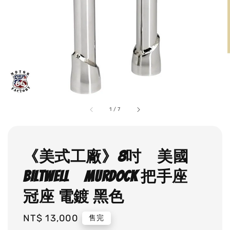
1
/
7
《美式工廠》8吋 美國
BILTWELL MURDOCK 把手座
冠座 電鍍 黑色
Regular
NT$ 13,000
售完