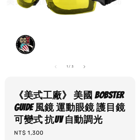
1
/
3
《美式工廠》 美國 BOBSTER
GUIDE 風鏡 運動眼鏡 護目鏡
可變式 抗UV 自動調光
Regular
NT$ 1,300