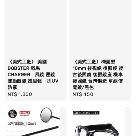
《美式工廠》 美國
《美式工廠》橢圓型
BOBSTER 戰馬
10mm 後視鏡 後照鏡 復
CHARGER 風鏡 墨鏡
古後照鏡 後照鏡座 機車
運動眼鏡 護目鏡 抗UV
後照鏡 台灣製造 單組價
防霧
電鍍/黑色
Regular
NT$ 1,300
Regular
NT$ 450
price
price