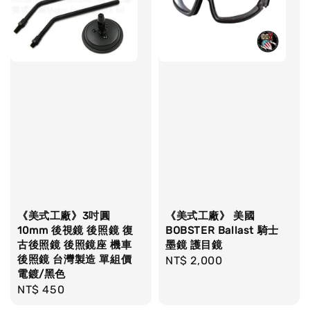
《美式工廠》3吋圓
《美式工廠》 美國
10mm 後視鏡 後照鏡 復
BOBSTER Ballast 騎士
古後照鏡 後照鏡座 機車
墨鏡 護目鏡
後照鏡 台灣製造 單組價
Regular
NT$ 2,000
電鍍/黑色
price
Regular
NT$ 450
price