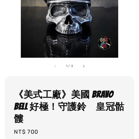
1
/
3
《美式工廠》美國 Bravo
Bell 好極！守護鈴 皇冠骷
髏
Regular
NT$ 700