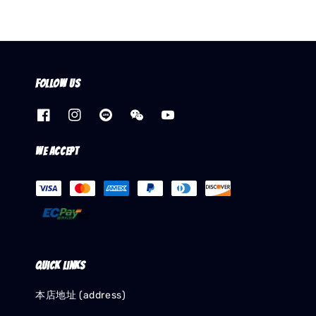
Follow us
We accept
Quick links
本店地址 (address)