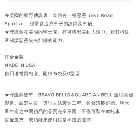
在美國的郷野傳説裏、道路有一種惡靈（Evil Road
Spirits）、經常會造成車子的故障及車禍。
★守護鈴在美國的騎士間、有可將邪霊封入鈴中、藉其特殊
音頻譲惡靈失去糾纏的能力。
鋅合金製
MADE IN USA
自用送禮両相宜。附絨布袋及O型環
★守護鈴雙壁・BRAVO BELLS＆GUARDIAN BELL 全程美國
製造。嚴選材質、遵訓古法製造工程、鈴聲清脆好聽。與大
量生産之中國彷品的品質完全不同！不僅可裝在摩托車上、
搭配皮夾、或項鏈來使用也是不錯的選擇