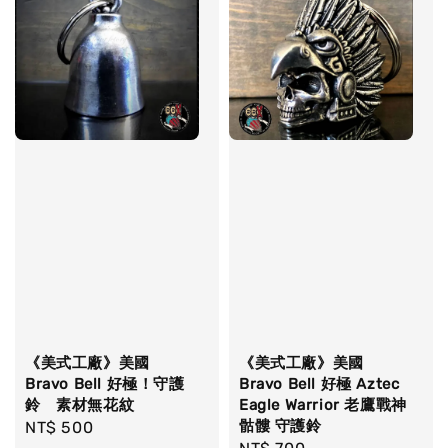
《美式工廠》美國
《美式工廠》美國
Bravo Bell 好極！守護
Bravo Bell 好極 Aztec
鈴 素材無花紋
Eagle Warrior 老鷹戰神
骷髏 守護鈴
Regular
NT$ 500