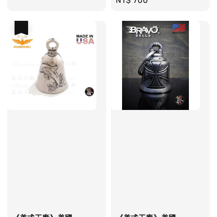
Regular
NT$ 700
price
price
優惠