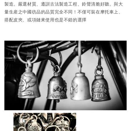
製造。嚴選材質、遵訓古法製造工程、鈴聲清脆好聽。與大
量生産之中國彷品的品質完全不同！不僅可裝在摩托車上、
搭配皮夾、或項鏈來使用也是不錯的選擇