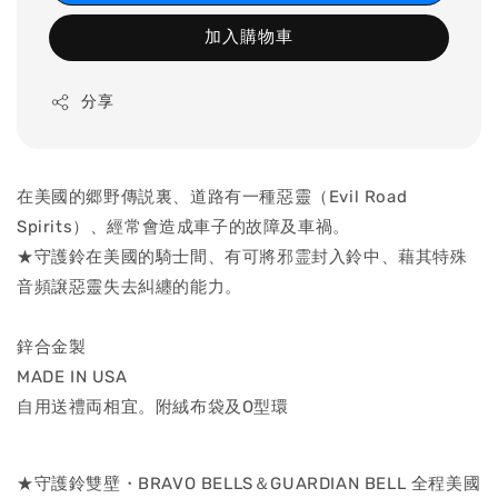
加入購物車
分享
在美國的郷野傳説裏、道路有一種惡靈（Evil Road
Spirits）、經常會造成車子的故障及車禍。
★守護鈴在美國的騎士間、有可將邪霊封入鈴中、藉其特殊
音頻譲惡靈失去糾纏的能力。
鋅合金製
MADE IN USA
自用送禮両相宜。附絨布袋及O型環
★守護鈴雙壁・BRAVO BELLS＆GUARDIAN BELL 全程美國