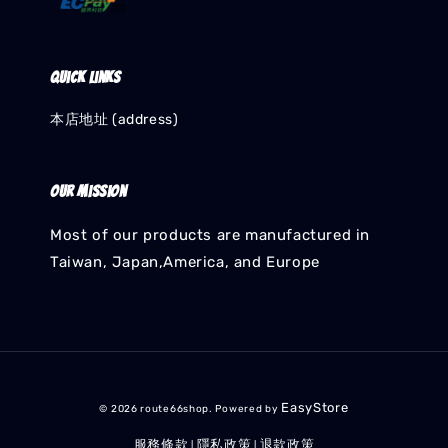
Quick links
本店地址 (address)
Our mission
Most of our products are manufactured in
Taiwan, Japan,America, and Europe
EasyStore
© 2026 route66shop. Powered by
服務條款
隱私政策
退款政策
|
|