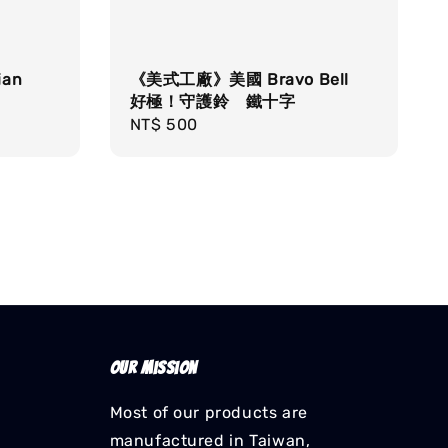
an
《美式工廠》美國 Bravo Bell
好極！守護鈴 鐵十字
Regular
NT$ 500
price
Our mission
Most of our products are
manufactured in Taiwan,