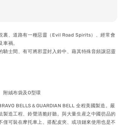
、道路有一種惡靈（Evil Road Spirits）、經常會
及車禍。
的騎士間、有可將邪霊封入鈴中、藉其特殊音頻譲惡靈
。
。附絨布袋及O型環
AVO BELLS＆GUARDIAN BELL 全程美國製造。嚴
法製造工程、鈴聲清脆好聽。與大量生産之中國彷品的
不僅可裝在摩托車上、搭配皮夾、或項鏈來使用也是不