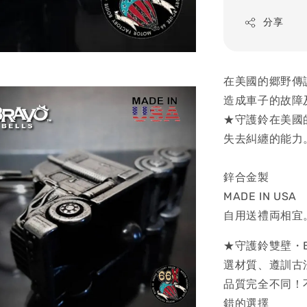
分享
在美國的郷野傳説裏
造成車子的故障
★守護鈴在美國
失去糾纏的能力
鋅合金製
MADE IN USA
自用送禮両相宜
★守護鈴雙壁・BR
選材質、遵訓古
品質完全不同！
錯的選擇