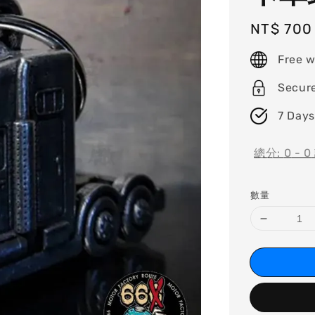
Regular
NT$ 700
price
Free w
Secur
7 Days
總分:
0
-
0
數量