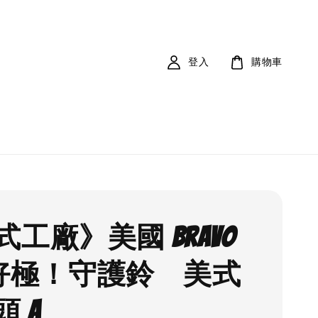
登入
購物車
工廠》美國 Bravo
ll 好極！守護鈴 美式
 A