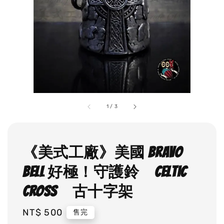
1
/
3
《美式工廠》美國 Bravo
Bell 好極！守護鈴 Celtic
cross 古十字架
Regular
NT$ 500
售完