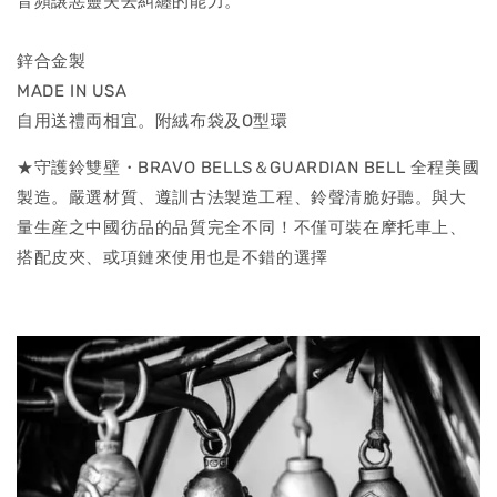
音頻譲惡靈失去糾纏的能力。
鋅合金製
MADE IN USA
自用送禮両相宜。附絨布袋及O型環
★守護鈴雙壁・BRAVO BELLS＆GUARDIAN BELL 全程美國
製造。嚴選材質、遵訓古法製造工程、鈴聲清脆好聽。與大
量生産之中國彷品的品質完全不同！不僅可裝在摩托車上、
搭配皮夾、或項鏈來使用也是不錯的選擇