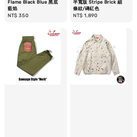
Flame Black Blue 黑底
半寬版 Stripe Brick 細
藍焰
條紋/磚紅色
Regular
NT$ 350
Regular
NT$ 1,890
price
price