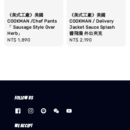
《美式工廠》美國
《美式工廠》美國
COOKMAN /Chef Pants
COOKMAN / Delivery
「 Sausage Style Over
Jacket Sauce Splash
Herb」
醬飛濺 外出夾克
Regular
NT$ 1,890
Regular
NT$ 2,190
price
price
Follow us
We accept