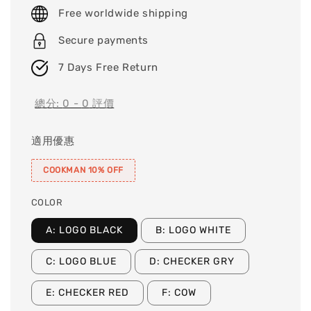
price
Free worldwide shipping
Secure payments
7 Days Free Return
總分:
0
-
0
評價
適用優惠
COOKMAN 10% OFF
COLOR
A: LOGO BLACK
B: LOGO WHITE
C: LOGO BLUE
D: CHECKER GRY
E: CHECKER RED
F: COW