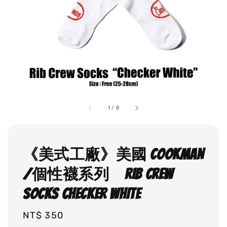
1
/
8
《美式工廠》美國 COOKMAN
/個性襪系列 Rib Crew
Socks CHECKER WHITE
Regular
NT$ 350