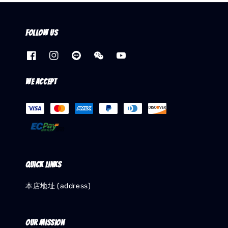
Follow us
We accept
Quick links
本店地址 (address)
Our mission