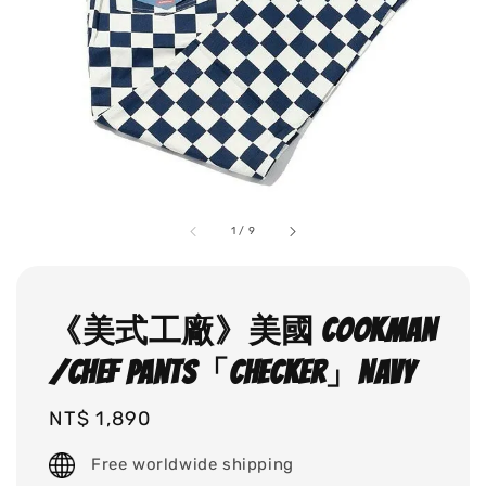
1
/
9
《美式工廠》美國 COOKMAN
/Chef Pants「Checker」Navy
Regular
NT$ 1,890
price
Free worldwide shipping