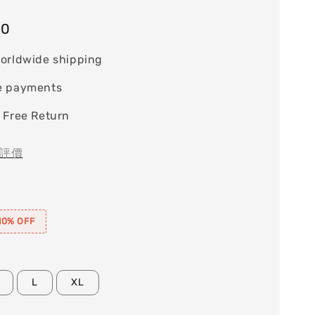
90
orldwide shipping
e payments
 Free Return
評價
0% OFF
L
XL