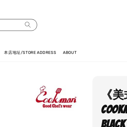
本店地址/STORE ADDRESS
ABOUT
《美
COOKM
Black