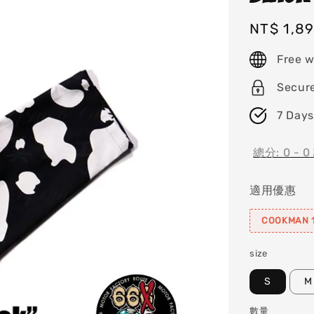
Regular
NT$ 1,8
price
Free w
Secur
7 Days
總分:
0
-
0
適用優惠
COOKMAN 1
size
S
M
數量