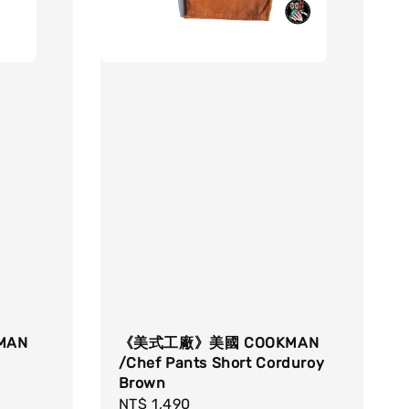
MAN
《美式工廠》美國 COOKMAN
/Chef Pants Short Corduroy
Brown
Regular
NT$ 1,490