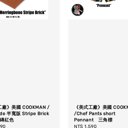
廠》美國 COOKMAN /
《美式工廠》美國 COOK
de 半寬版 Stripe Brick
/Chef Pants short
/磚紅色
Pennant 三角標
r
890
Regular
NT$ 1,590