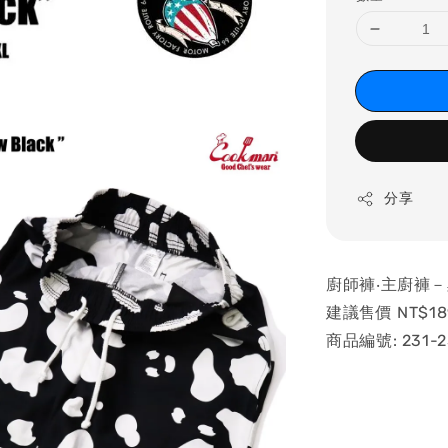
分享
廚師褲‧主廚褲
建議售價 NT$18
商品編號: 231-2