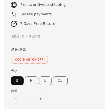
price
Free worldwide shipping
Secure payments
7 Days Free Return
總分:
0
-
0
評價
適用優惠
COOKMAN 10% OFF
大小
S
M
L
XL
數量