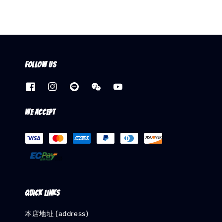
Follow us
We accept
Quick links
本店地址 (address)