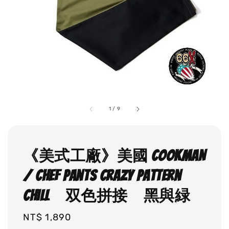
1
/
9
《美式工廠》美國 COOKMAN
/ Chef Pants Crazy Pattern
Chill 双色拼接 黑與緑
Regular
NT$ 1,890