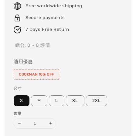
price
Free worldwide shipping
Secure payments
7 Days Free Return
總分:
0
-
0
評價
適用優惠
COOKMAN 10% OFF
尺寸
S
M
L
XL
2XL
數量