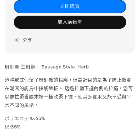
立即購買
加入購物車
分享
廚師褲‧主廚褲－ Sausage Style Herb
這種款式保留了廚師褲的輪廓，但設計目的是為了防止褲腳
在潮濕的廚房中接觸地板。 透過拉動下擺內側的拉繩，您可
以像拉緊香腸末端一樣收緊下擺，使其既實用又能享受與平
常不同的風格。
ポリエステル:65%
綿:35%