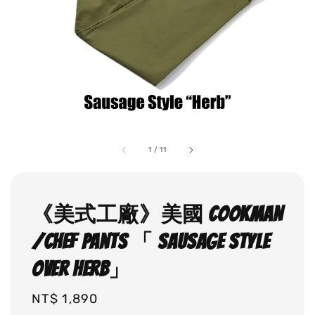
1
/
11
《美式工廠》美國 COOKMAN
/Chef Pants 「 Sausage Style
Over Herb」
Regular
NT$ 1,890