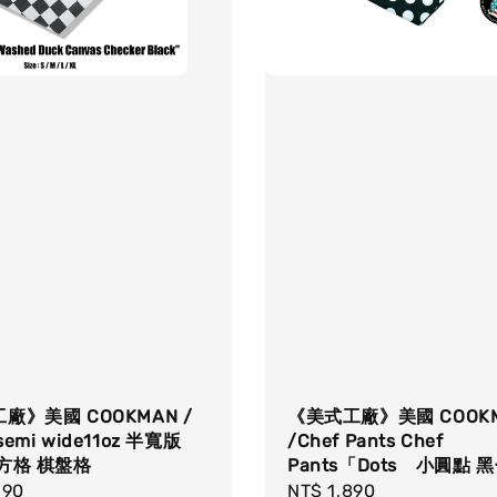
廠》美國 COOKMAN /
《美式工廠》美國 COOK
emi wide11oz 半寬版
/Chef Pants Chef
方格 棋盤格
Pants「Dots 小圓點 
r
690
Regular
NT$ 1,890