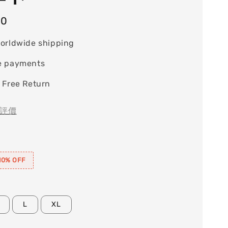
90
orldwide shipping
e payments
 Free Return
評價
0% OFF
L
XL