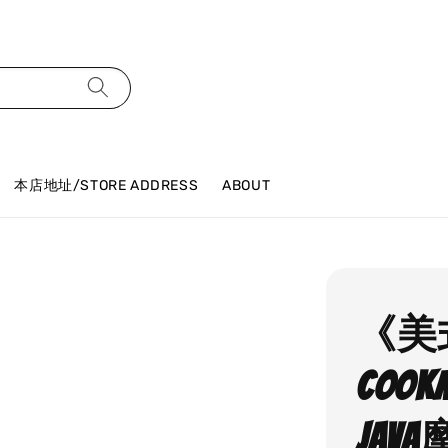
本店地址/STORE ADDRESS
ABOUT
《美
COOKM
Jav