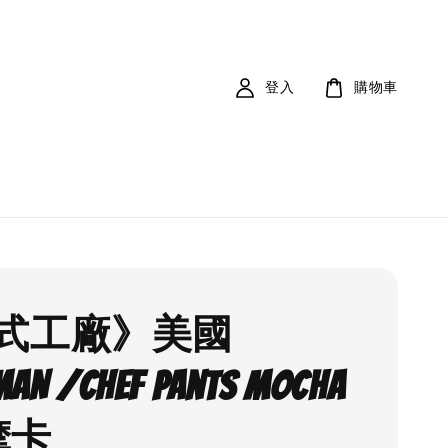
登入
購物車
式工廠》美國
AN /Chef Pants Mocha
a摩卡