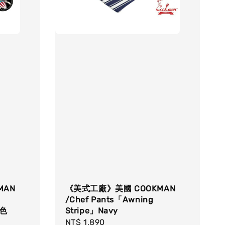
MAN
《美式工廠》美國 COOKMAN
/Chef Pants「Awning
黑色
Stripe」Navy
Regular
NT$ 1,890