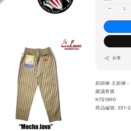
分享
廚師褲‧主廚褲－Ch
建議售價
NT$1890
商品編號: 231-2