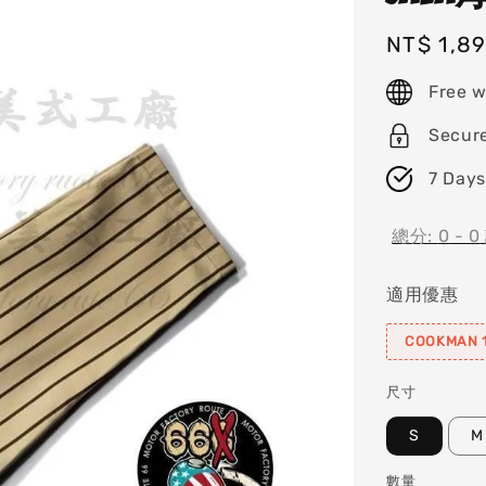
Regular
NT$ 1,8
price
Free w
Secur
7 Days
總分:
0
-
0
適用優惠
COOKMAN 1
尺寸
S
M
數量