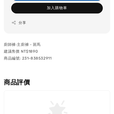
加入購物車
分享
廚師褲‧主廚褲－斑馬
建議售價 NT$1890
商品編號: 231-838532911
商品評價