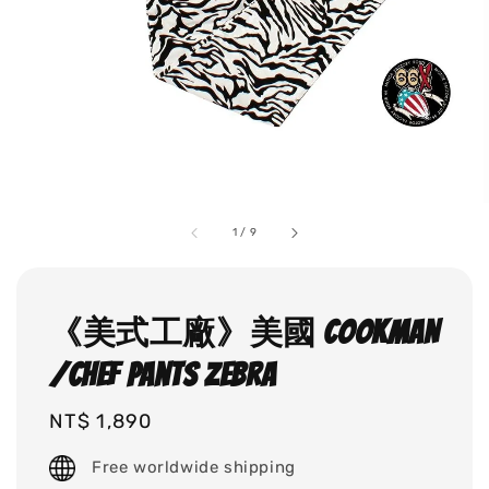
1
/
9
《美式工廠》美國 COOKMAN
/Chef Pants ZEBRA
Regular
NT$ 1,890
price
Free worldwide shipping