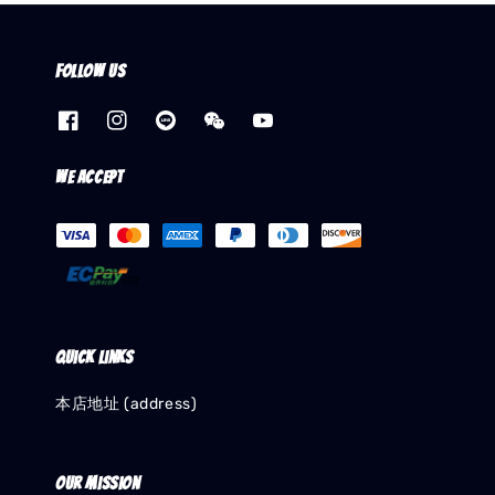
Follow us
We accept
Quick links
本店地址 (address)
Our mission