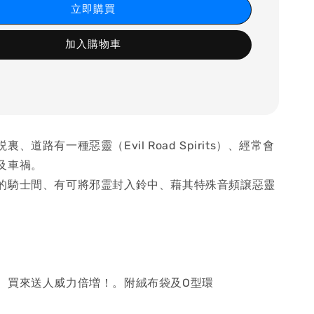
立即購買
加入購物車
、道路有一種惡靈（Evil Road Spirits）、經常會
及車禍。
的騎士間、有可將邪霊封入鈴中、藉其特殊音頻譲惡靈
。
、買來送人威力倍増！。附絨布袋及O型環