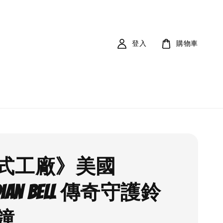
登入
購物車
式工廠》美國
rdian Bell 傳奇守護鈴
鐘