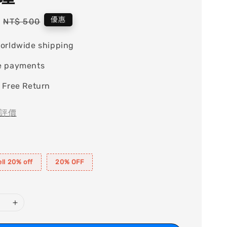
Regular
優惠
NT$ 500
price
orldwide shipping
e payments
 Free Return
評價
ll 20% off
20% OFF