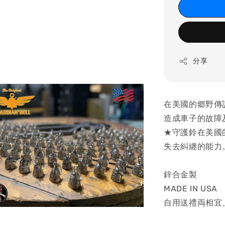
分享
在美國的郷野傳説裏
造成車子的故障
★守護鈴在美國
失去糾纏的能力
鋅合金製
MADE IN USA
自用送禮両相宜