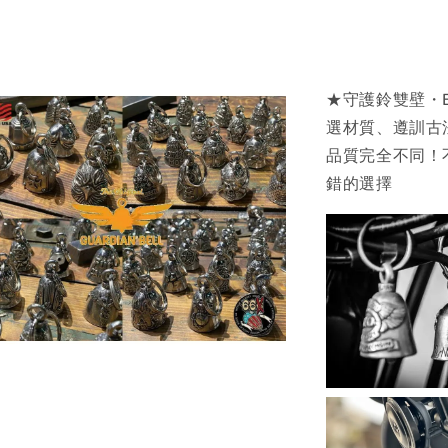
★守護鈴雙壁・BR
選材質、遵訓古
品質完全不同！
錯的選擇