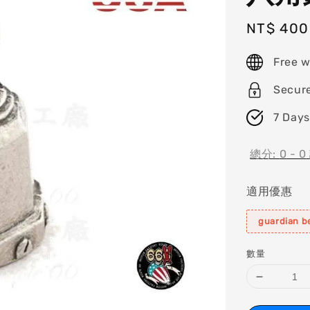
Sale
NT$ 400
price
Free w
Secur
7 Days
總分:
0
-
0
適用優惠
guardian be
數量