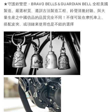
★守護鈴雙壁・BRAVO BELLS＆GUARDIAN BELL 全程美國
製造。嚴選材質、遵訓古法製造工程、鈴聲清脆好聽。與大
量生産之中國彷品的品質完全不同！不僅可裝在摩托車上、
搭配皮夾、或項鏈來使用也是不錯的選擇