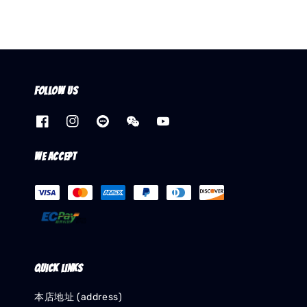
Follow us
We accept
Quick links
本店地址 (address)