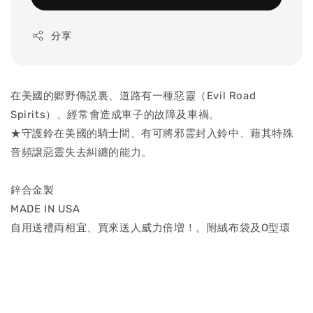
分享
在美國的郷野傳説裏、道路有一種惡靈（Evil Road
Spirits）、經常會造成車子的故障及車禍。
★守護鈴在美國的騎士間、有可將邪霊封入鈴中、藉其特殊
音頻譲惡靈失去糾纏的能力。
鋅合金製
MADE IN USA
自用送禮両相宜、買來送人威力倍増！。附絨布袋及O型環