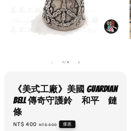
1
/
8
《美式工廠》美國 Guardian
Bell 傳奇守護鈴 和平 鏈
條
Sale
NT$ 400
Regular
優惠
NT$ 500