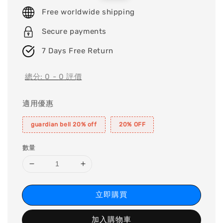
price
price
Free worldwide shipping
Secure payments
7 Days Free Return
總分:
0
-
0
評價
適用優惠
guardian bell 20% off
20% OFF
數量
立即購買
加入購物車