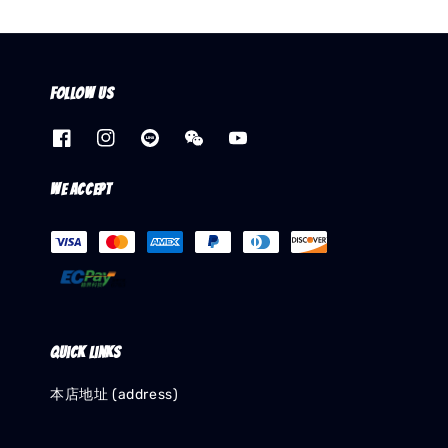
Follow us
We accept
Quick links
本店地址 (address)