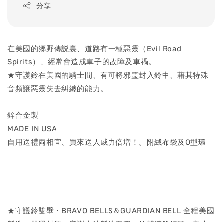
分享
在美國的郷野傳説裏、道路有一種惡靈（Evil Road
Spirits）、經常會造成車子的故障及車禍。
★守護鈴在美國的騎士間、有可將邪霊封入鈴中、藉其特殊
音頻譲惡靈失去糾纏的能力。
鋅合金製
MADE IN USA
自用送禮両相宜、買來送人威力倍増！。附絨布袋及O型環
★守護鈴雙壁・BRAVO BELLS＆GUARDIAN BELL 全程美國