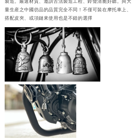
製造。嚴選材質、遵訓古法製造工程、鈴聲清脆好聽。與大
量生産之中國彷品的品質完全不同！不僅可裝在摩托車上、
搭配皮夾、或項鏈來使用也是不錯的選擇