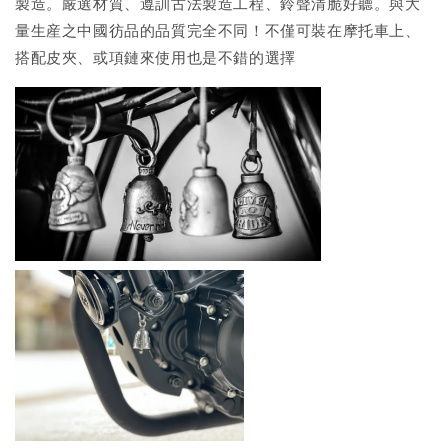
製造。嚴選材質、遵訓古法製造工程、鈴聲清脆好聽。與大
量生産之中國彷品的品質完全不同！不僅可裝在摩托車上、
搭配皮夾、或項鏈來使用也是不錯的選擇