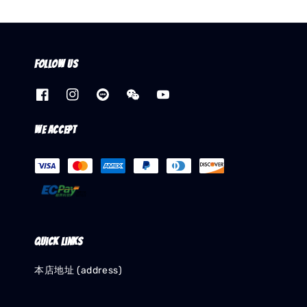
Follow us
We accept
Quick links
本店地址 (address)