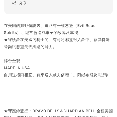
分享
在美國的郷野傳説裏、道路有一種惡靈（Evil Road
Spirits）、經常會造成車子的故障及車禍。
★守護鈴在美國的騎士間、有可將邪霊封入鈴中、藉其特殊
音頻譲惡靈失去糾纏的能力。
鋅合金製
MADE IN USA
自用送禮両相宜、買來送人威力倍増！。附絨布袋及O型環
★守護鈴雙壁・BRAVO BELLS＆GUARDIAN BELL 全程美國