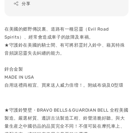
分享
在美國的郷野傳説裏、道路有一種惡靈（Evil Road
Spirits）、經常會造成車子的故障及車禍。
★守護鈴在美國的騎士間、有可將邪霊封入鈴中、藉其特殊
音頻譲惡靈失去糾纏的能力。
鋅合金製
MADE IN USA
自用送禮両相宜、買來送人威力倍増！。附絨布袋及O型環
★守護鈴雙壁・BRAVO BELLS＆GUARDIAN BELL 全程美國
製造。嚴選材質、遵訓古法製造工程、鈴聲清脆好聽。與大
量生産之中國彷品的品質完全不同！不僅可裝在摩托車上、