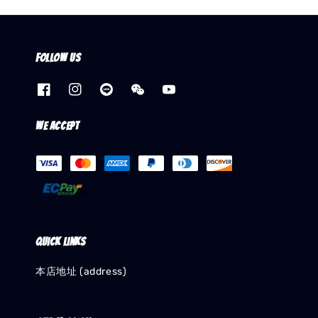
Follow us
We accept
Quick links
本店地址 (address)