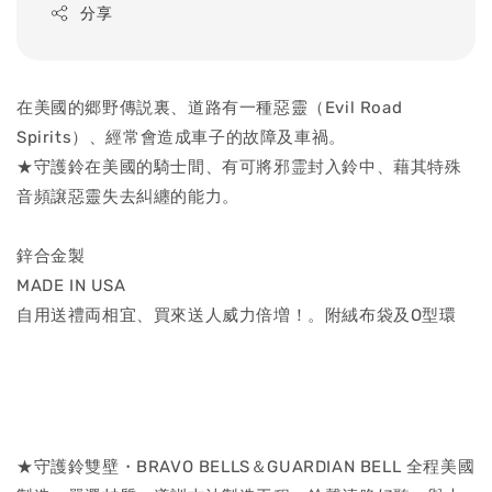
分享
在美國的郷野傳説裏、道路有一種惡靈（Evil Road
Spirits）、經常會造成車子的故障及車禍。
★守護鈴在美國的騎士間、有可將邪霊封入鈴中、藉其特殊
音頻譲惡靈失去糾纏的能力。
鋅合金製
MADE IN USA
自用送禮両相宜、買來送人威力倍増！。附絨布袋及O型環
★守護鈴雙壁・BRAVO BELLS＆GUARDIAN BELL 全程美國