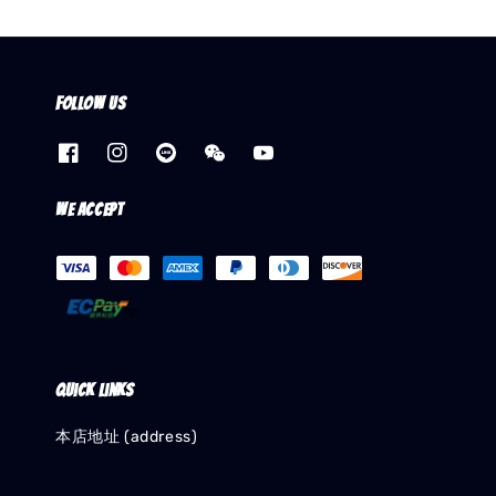
Follow us
We accept
Quick links
本店地址 (address)