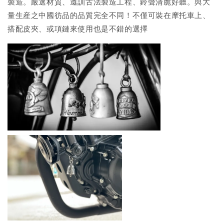
製造。嚴選材質、遵訓古法製造工程、鈴聲清脆好聽。與大
量生産之中國彷品的品質完全不同！不僅可裝在摩托車上、
搭配皮夾、或項鏈來使用也是不錯的選擇