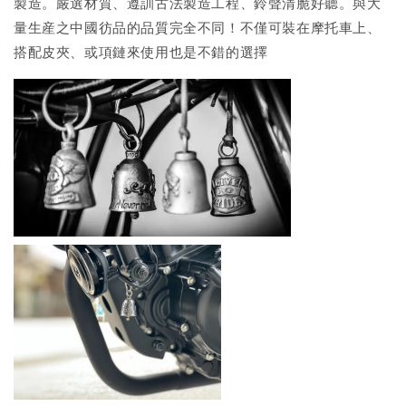
製造。嚴選材質、遵訓古法製造工程、鈴聲清脆好聽。與大
量生産之中國彷品的品質完全不同！不僅可裝在摩托車上、
搭配皮夾、或項鏈來使用也是不錯的選擇