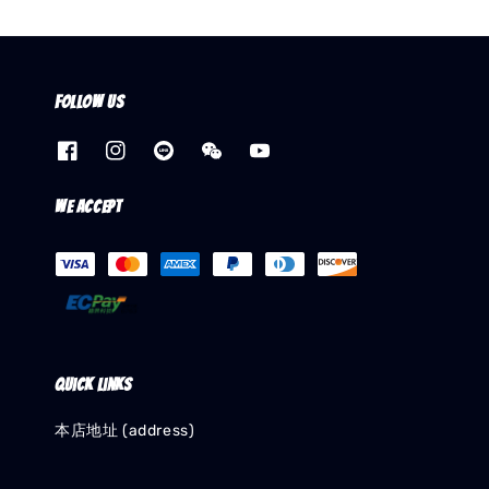
Follow us
We accept
Quick links
本店地址 (address)