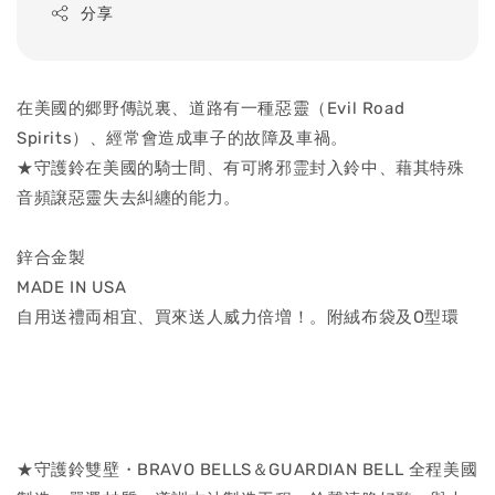
分享
在美國的郷野傳説裏、道路有一種惡靈（Evil Road
Spirits）、經常會造成車子的故障及車禍。
★守護鈴在美國的騎士間、有可將邪霊封入鈴中、藉其特殊
音頻譲惡靈失去糾纏的能力。
鋅合金製
MADE IN USA
自用送禮両相宜、買來送人威力倍増！。附絨布袋及O型環
★守護鈴雙壁・BRAVO BELLS＆GUARDIAN BELL 全程美國