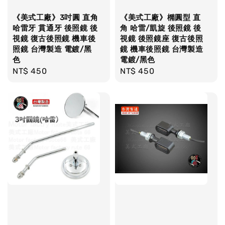
《美式工廠》3吋圓 直角
《美式工廠》橢圓型 直
哈雷牙 貫通牙 後照鏡 後
角 哈雷/凱旋 後照鏡 後
視鏡 復古後照鏡 機車後
視鏡 後照鏡座 復古後照
照鏡 台灣製造 電鍍/黑
鏡 機車後照鏡 台灣製造
色
電鍍/黑色
Regular
NT$ 450
Regular
NT$ 450
price
price