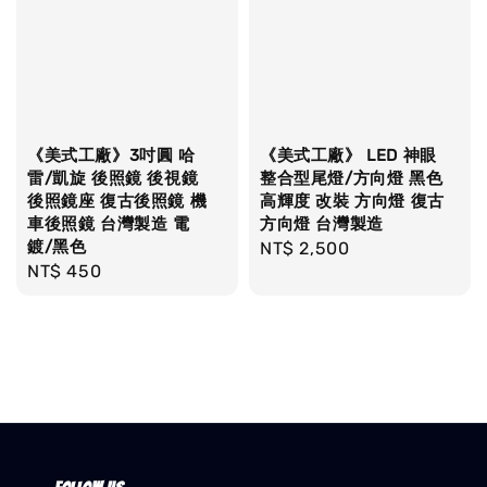
《美式工廠》3吋圓 哈
《美式工廠》 LED 神眼
雷/凱旋 後照鏡 後視鏡
整合型尾燈/方向燈 黑色
後照鏡座 復古後照鏡 機
高輝度 改裝 方向燈 復古
車後照鏡 台灣製造 電
方向燈 台灣製造
鍍/黑色
Regular
NT$ 2,500
Regular
NT$ 450
price
price