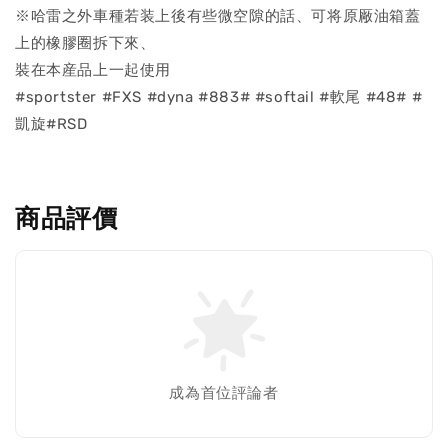
※哈雷之外車種若装上後有些微空隙的話、可将原厰油箱蓋
上的橡膠圈拆下來、
裝在本産品上一起使用
#sportster #FXS #dyna #883# #softail #軟尾 #48# #
凱旋#RSD
商品評價
成為首位評論者