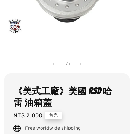
1
/
1
《美式工廠》美國 RSD 哈
雷 油箱蓋
Regular
NT$ 2,000
售完
price
Free worldwide shipping