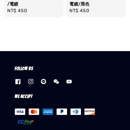
/電鍍
電鍍/黑色
Regular
NT$ 450
Regular
NT$ 450
price
price
Follow us
We accept