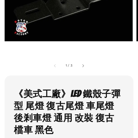
1
/
3
《美式工廠》LED 鐵殼子彈
型 尾燈 復古尾燈 車尾燈
後剎車燈 通用 改裝 復古
檔車 黑色