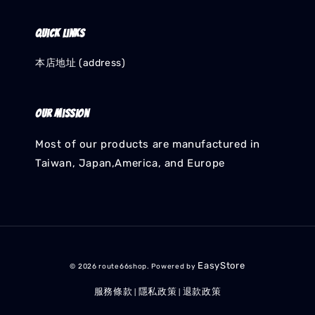
Quick links
本店地址 (address)
Our mission
Most of our products are manufactured in
Taiwan, Japan,America, and Europe
EasyStore
© 2026 route66shop. Powered by
服務條款
隱私政策
退款政策
|
|