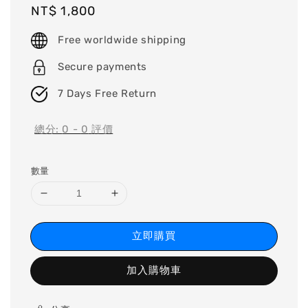
Regular
NT$ 1,800
price
Free worldwide shipping
Secure payments
7 Days Free Return
總分:
0
-
0
評價
數量
立即購買
加入購物車