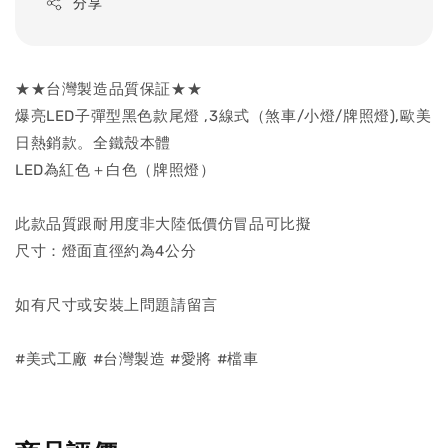
分享
★★台灣製造品質保証★★
爆亮LED子彈型黑色款尾燈 ,3線式（煞車/小燈/牌照燈),歐美
日熱銷款。全鐵殼本體
LED為紅色＋白色（牌照燈）
此款品質跟耐用度非大陸低價仿冒品可比擬
尺寸：燈面直徑約為4公分
如有尺寸或安裝上問題請留言
#美式工廠 #台灣製造 #愛將 #檔車