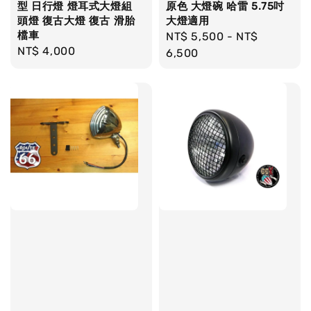
型 日行燈 燈耳式大燈組
原色 大燈碗 哈雷 5.75吋
頭燈 復古大燈 復古 滑胎
大燈適用
檔車
Regular
NT$ 5,500
-
NT$
Regular
NT$ 4,000
price
6,500
price