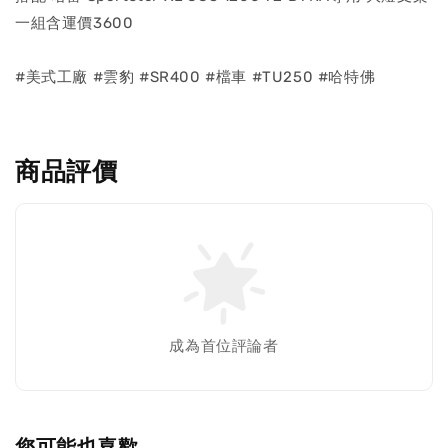
一組含運價3600
#美式工廠 #雲豹 #SR400 #檔車 #TU250 #哈特佛
商品評價
成為首位評論者
您可能也喜歡