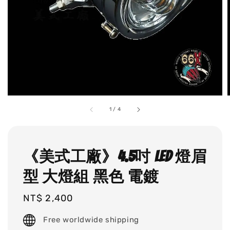
1
/
4
《美式工廠》4.5吋 LED 燈眉
型 大燈組 黑色 電鍍
Regular
NT$ 2,400
price
Free worldwide shipping