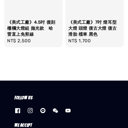
《美式工廠》4.5吋 復刻
《美式工廠》7吋 燈耳型
柵欄大燈組 拋光款 哈
大燈 頭燈 復古大燈 復古
雷直上免剪線
滑胎 檔車 黑色
Regular
NT$ 2,500
Regular
NT$ 1,700
price
price
Follow us
We accept