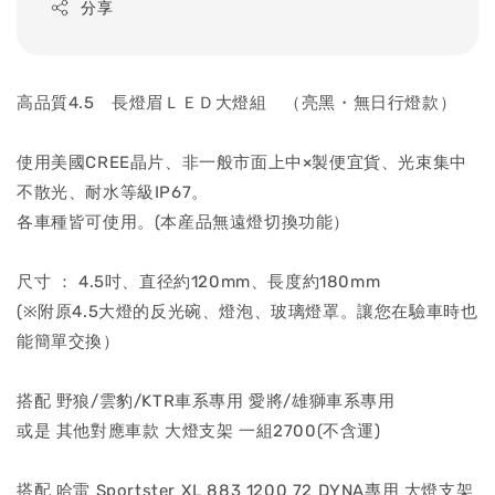
分享
高品質4.5 長燈眉ＬＥＤ大燈組 （亮黑・無日行燈款）
使用美國CREE晶片、非一般市面上中×製便宜貨、光束集中
不散光、耐水等級IP67。
各車種皆可使用。(本産品無遠燈切換功能）
尺寸 ： 4.5吋、直径約120mm、長度約180mm
(※附原4.5大燈的反光碗、燈泡、玻璃燈罩。讓您在驗車時也
能簡單交換）
搭配 野狼/雲豹/KTR車系專用 愛將/雄獅車系專用
或是 其他對應車款 大燈支架 一組2700(不含運)
搭配 哈雷 Sportster XL 883 1200 72 DYNA專用 大燈支架