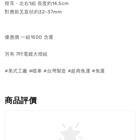
燈耳・左右1組 長度約14.5cm
對應前叉直径約32~37mm
優惠價 一組1500 含運
另有 7吋電鍍大燈組
#美式工廠 #檔車 #台灣製造 #超商免運 #免運
商品評價