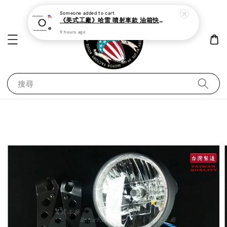
Someone
added to cart
《美式工廠》哈雷 噴射車款 油箱快速接頭 母 o型環
9 hours ago
搜尋