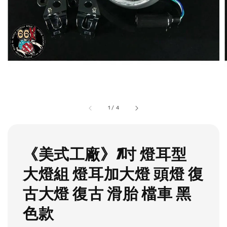
1
/
4
《美式工廠》7吋 燈耳型
大燈組 燈耳加大燈 頭燈 復
古大燈 復古 滑胎 檔車 黑
色款