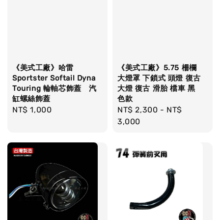
《美式工廠》哈雷
《美式工廠》5.75 柵欄
Sportster Softail Dyna
大燈罩 下鎖式 頭燈 復古
Touring 輪軸芯飾蓋 汽
大燈 復古 滑胎 檔車 黑
缸螺絲飾蓋
色款
Regular
NT$ 1,000
Regular
NT$ 2,300
-
NT$
price
price
3,000