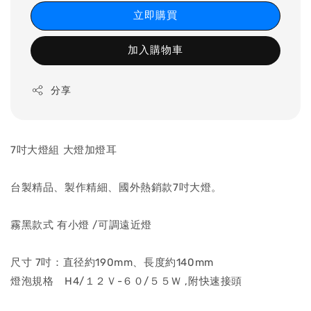
立即購買
加入購物車
分享
7吋大燈組 大燈加燈耳
台製精品、製作精細、國外熱銷款7吋大燈。
霧黑款式 有小燈 /可調遠近燈
尺寸 7吋：直径約190mm、長度約140mm
燈泡規格 H4/１２Ｖ-６０/５５Ｗ ,附快速接頭