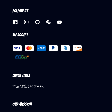
Follow us
We accept
Quick links
本店地址 (address)
Our mission