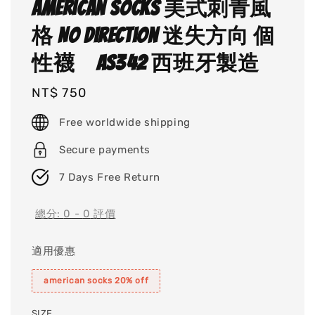
American socks 美式刺青風
格 No Direction 迷失方向 個
性襪 AS342 西班牙製造
Regular
NT$ 750
price
Free worldwide shipping
Secure payments
7 Days Free Return
總分:
0
-
0
評價
適用優惠
american socks 20% off
SIZE