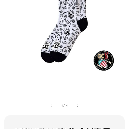
1
/
4