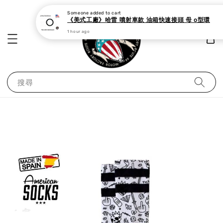
Someone
added to cart
《美式工廠》哈雷 噴射車款 油箱快速接頭 母 o型環
1 hour ago
搜尋